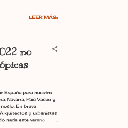
LEER MÁS»
2022 no
tópicas
r España para nuestro
a, Navarra, País Vasco y
rnoslo. En breve
Arquitectos y urbanistas
do nada este verano
bóveda del fin del