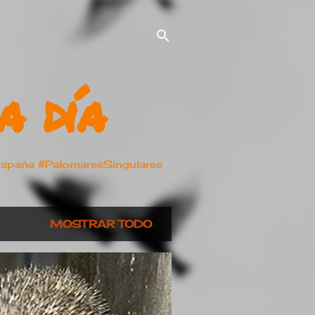
a día
España #PalomaresSingulares
MOSTRAR TODO