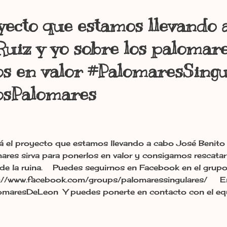
oyecto que estamos llevando 
Ruiz y yo sobre los palomare
os en valor #PalomaresSingu
osPalomares
á el proyecto que estamos llevando a cabo José Benito 
ares sirva para ponerlos en valor y consigamos rescatar
de la ruina. Puedes seguirnos en Facebook en el grup
://www.facebook.com/groups/palomaressingulares/ En
maresDeLeon Y puedes ponerte en contacto con el equ
mail: PalomaresSingulares@gmail.com #SalvemosLosP
maresSingulares Irma Basarte10.-