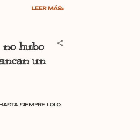
LEER MÁS»
2 no hubo
rancan un
ías. HASTA SIEMPRE LOLO