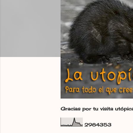
d
a
s
Gracias por tu visita utópic
2
9
8
4
3
5
3