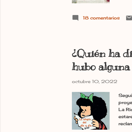
18 comentarios
¿Quién ha d
hubo alguna 
octubre 10, 2022
Segui
proye
La Ri
estar
recla
estam