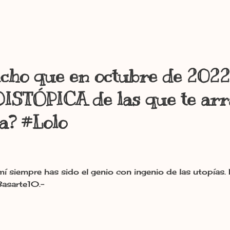
icho que en octubre de 202
DISTÓPICA de las que te ar
a? #Lolo
mí siempre has sido el genio con ingenio de las utop
Basarte10.-