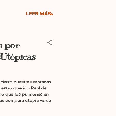
LEER MÁS»
s por
sUtópicas
 cierto nuestras ventanas
uestro querido Raúl de
smo que los pulmones en
as son pura utopía verde