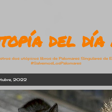
Ir al contenido principal
topía del día 
os dos utópicos libros de Palomares Singulares de 
#SalvemosLosPalomares
ctubre, 2022