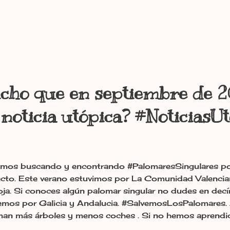
icho que en septiembre de 
noticia utópica? #NoticiasU
mos buscando y encontrando #PalomaresSingulares po
cto. Este verano estuvimos por La Comunidad Valencian
oja. Si conoces algún palomar singular no dudes en decí
emos por Galicia y Andalucia. #SalvemosLosPalomares. 
man más árboles y menos coches . Si no hemos aprendi
os apañados en las ciudades. Del panadero leonés a la 