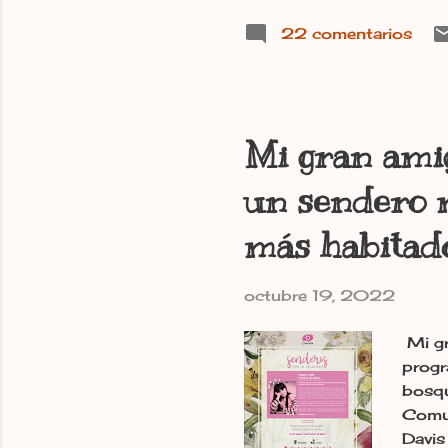
22 comentarios
Mi gran amig
un sendero 
más habitado
octubre 19, 2022
Mi gr
progr
bosqu
Comun
Davis