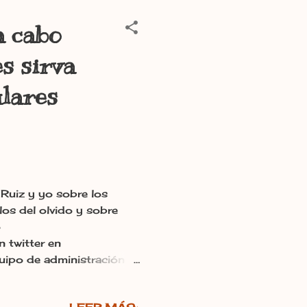
a cabo
s sirva
lares
Ruiz y yo sobre los
los del olvido y sobre
o
 twitter en
ipo de administración
alomares