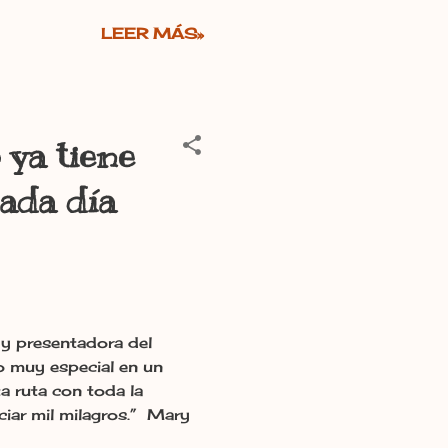
LEER MÁS»
 ya tiene
ada día
 y presentadora del
o muy especial en un
a ruta con toda la
iar mil milagros.” Mary