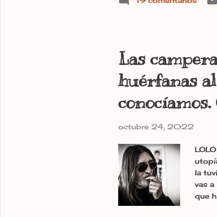
19 comentarios
Las campera
huérfanas al
conocíamos. 
octubre 24, 2022
LOLO 
utopí
la tu
vas a
que h