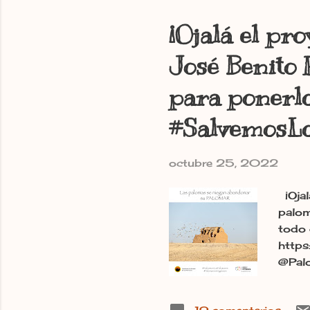
¡Ojalá el pr
José Benito 
para ponerl
#SalvemosL
octubre 25, 2022
¡Ojal
palom
todo 
https
@Palo
vía e
#Palo