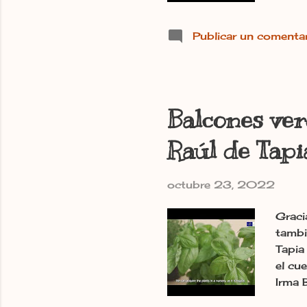
Publicar un comenta
Balcones ver
Raúl de Tap
octubre 23, 2022
Graci
tambi
Tapia
el cu
Irma 