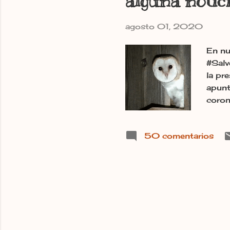
alguna notic
agosto 01, 2020
En nu
#Salv
la pr
apunt
corona
tampo
de es
50 comentarios
los m
suert
5,3 m
Casti
León.