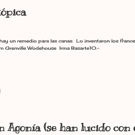
te10.-
tópica
hay un remedio para las canas. Lo inventaron los frances
m Grenville Wodehouse Irma Basarte10.-
n Agonía (se han lucido con 