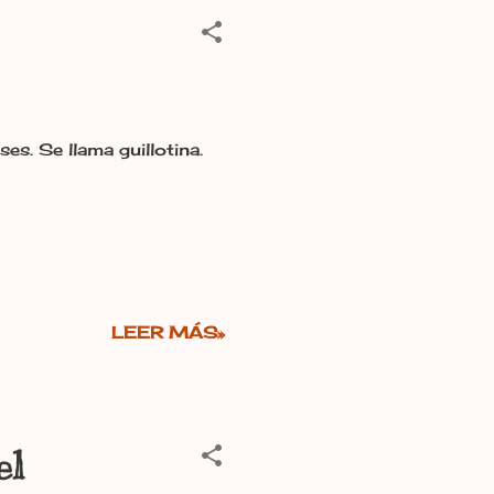
es. Se llama guillotina.
LEER MÁS»
el