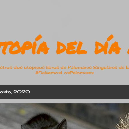
Ir al contenido principal
topía del día 
os dos utópicos libros de Palomares Singulares de 
#SalvemosLosPalomares
agosto, 2020