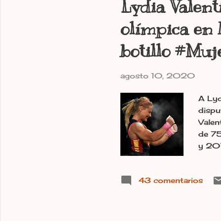
Lydia Valent
olímpica en h
botillo #Muj
agosto 10, 2020
A Lyd
dispu
Valen
de 75
y 201
ciert
desde
43 comentarios
manza
con e
el po
2020 