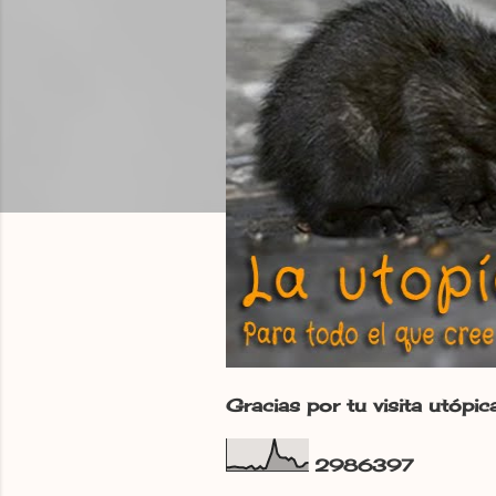
d
a
s
Gracias por tu visita utópic
2
9
8
6
3
9
7