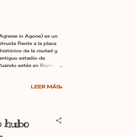
t'Agnese in Agone) es un
struida frente a la plaza
histórico de la ciudad y
 antiguo estadio de
 Cuando estés en Roma
arte10.-
LEER MÁS»
o hubo