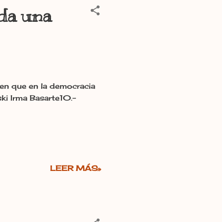
oda una
 en que en la democracia
ki Irma Basarte10.-
LEER MÁS»