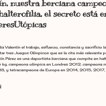
ín, nuestra berciana campe
alterofilia, el secreto está e
eresUtópicas
ia Valentín el trabajo, esfuerzo, constancia y sacrificio 
tar tres Juegos Olímpicos que es la cita más relevante p
tín Pérez es una deportista berciana que compite en halter
 kg,​ campeona olímpica en Londres 2012,​ campeona m
8, y tetracampeona de Europa en 2014, 2015, 2017​
o en una entrevista que leí hace tiempo la preguntaban li
 el punto de vista gastronómico, su pueblo (Camponara
nas reinetas, los pimientos, el botillo y la cecina. ¿A u
spinacas?" A lo que Lydia contesta: "Con el botillo fue 
wer!" ​ Su utopía estaba en los juegos olímpicos de Tokio
si no hubiese sido por el Covid-19, así que fuerza y al