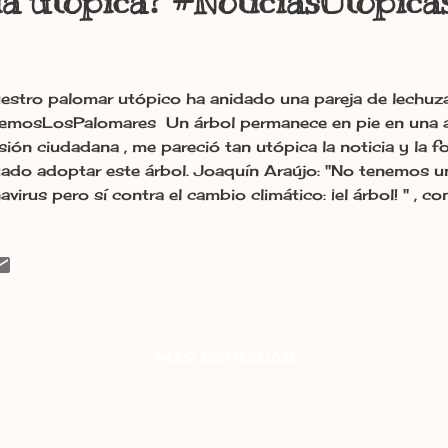
ia utópica? #NoticiasUtópica
estro palomar utópico ha anidado una pareja de lechuz
emosLosPalomares Un árbol permanece en pie en una ave
esión ciudadana , me pareció tan utópica la noticia y la
ado adoptar este árbol. Joaquín Araújo: "No tenemos un
virus pero sí contra el cambio climático: ¡el árbol! " , co
co hay vacuna ni la habrá nunca, solo sentido común, h
tar con él y con La Comunidad del Bosque Habitado de 
ejores fines de semana. El molino de Las Puentes deja 
e , ¡enhorabuena Javier por hacer realidad tu utopía con
illones de euros para llevar internet a todos los pueblo
lla y su Junta no sigan cerrando escuelas, ni centros m
MÁS ENTRADAS
 Premio para la joven investigadora leonesa María Ángeles