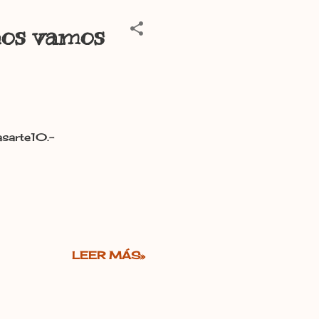
 nos vamos
asarte10.-
LEER MÁS»