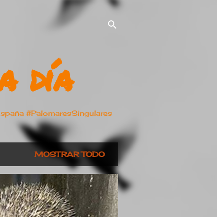
a día
España #PalomaresSingulares
MOSTRAR TODO