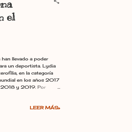
ona
n el
la han llevado a poder
ara un deportista. Lydia
ofilia, en la categoría
undial en los años 2017​
, 2018 y 2019. Por
teralmente "He leído que,
ya) destaca por las
LEER MÁS»
sted además la alimentaron
suficiente. ¡Me dio todo
, hubiesen sido este
 lío Lydia. Irma