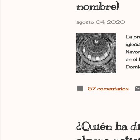
nombre)
agosto 04, 2020
La pr
iglesi
Navon
en el
Domic
compó
57 comentarios
¿Quién ha di