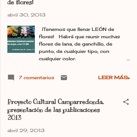
de flores!
abril 30, 2013
¡Tenemos que llenar LEÓN de
flores! Habrá que reunir muchas
flores de lana, de ganchillo, de
punto, de cualquier tipo, con
cualquier color.
¿Quién se anima a desmadejarse un
rato?
7 comentarios
LEER MÁS»
https://www.facebook.com/desmade
jadas Post publicado en el periódico
digital Ileon.com Irma.-
Proyecto Cultural Camparredonda,
presentación de las publicaciones
2013
abril 29, 2013