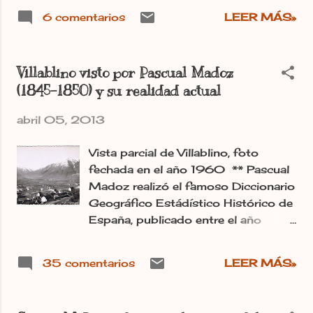
La jornada tendrá lugar en la sede de
6 comentarios
LEER MÁS»
la Fundación Sierra Pambley (calle
La Brañina, 13, Villablino) y contará
con música leonesa, presentaciones
Villablino visto por Pascual Madoz
de novedades editoriales en leonés y
(1845-1850) y su realidad actual
conferencias de varios expertos del
ámbito universitario que tratarán
abril 05, 2013
sobre la situación sociolingüística
leonesa y sobre los fondos
Vista parcial de Villablino, foto
musicales de la familia Sierra
fechada en el año 1960 ** Pascual
Pambley. El programa de actos
Madoz realizó el famoso Diccionario
empezará con la presentación de la
Geográfico Estádístico Histórico de
jornada a las 12:00 horas, y a
España, publicado entre el año
continuación el catedrático de la
1845 y 1850, así describió Madoz,
Universidad de Oviedo Xosé Lluis
como era Villablino cuando estuvo
García Arias, y el Profesor Xosé
35 comentarios
LEER MÁS»
por la provincia de León.
Antón González Riaño, de la misma
VILLABLINO: 1. en la prov. de León,
universidad, hablarán sobre la
part. jud. de Murias de Paredes, dióc.
“Situación sociollingüística de