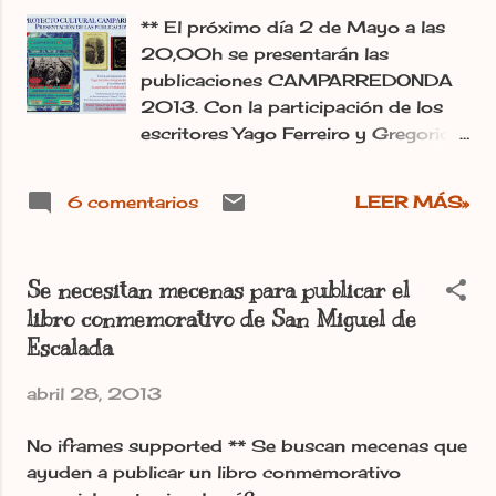
** El próximo día 2 de Mayo a las
20,00h se presentarán las
publicaciones CAMPARREDONDA
2013. Con la participación de los
escritores Yago Ferreiro y Gregorio
Fernández Castañon, contando
también con la colaboración del
6 comentarios
LEER MÁS»
Conservatorio Profesional Música
de León. En el trascurso del acto se
entregará el Premio de
Se necesitan mecenas para publicar el
Reconocimiento Cultural "La
libro conmemorativo de San Miguel de
Armonía de las Letras 2013 a
Escalada
ProMonumenta. Y como comenta
Gregorio Fernández Castellón en el
abril 28, 2013
email que recibí: "Una sociedad sana
y culta tiene futuro; enferma y sin
No iframes supported ** Se buscan mecenas que
preparación es esclava del destino y
ayuden a publicar un libro conmemorativo
está a merced de los caprichos