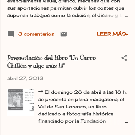
esencialmente visual, gráfico; mecenas que con
capitalistas. No es libre." Post
sus aportaciones permitan cubrir los costes que
publicado en el periódico digital
suponen trabajos como la edición, el diseño y la
Ileon.com Irma.-
maquetación de los textos y de más de 400
imágenes (tanto en B/N como en color), todas
3 comentarios
LEER MÁS»
ellas de una gran calidad; costes que, en total,
ascienden a 8.000 Euros. Pincha aquí para más
información, es un proyecto que no debemos
Presentación del libro "Un Carro
dejar que se quede en una utopía sin más,
Chillón y algo más II"
difúndelo, toda aportación siempre es
bienvenida. ¡¡Suerte!! Post publicado en el
abril 27, 2013
periódico digital Ileon.com Irma.-
** El domingo 28 de abril a las 18 h.
se presenta en plena maragatería, el
Val de San Lorenzo, un libro
dedicado a fotografía histórica
financiado por la Fundación
Conrado Blanco. Este libro es el