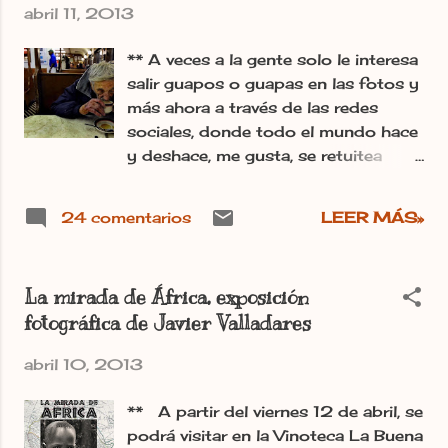
abril 11, 2013
para hacer efectivo este derecho,
regulando la utilización del suelo de
** A veces a la gente solo le interesa
acuerdo con el interés general para
salir guapos o guapas en las fotos y
impedir la especulación. La
más ahora a través de las redes
comunidad participará en las
sociales, donde todo el mundo hace
plusvalías que genere la acción
y deshace, me gusta, se retuitea
urbanística de los entes públicos.
todo, pero en realidad ¿hacemos
Claro que también hay otro artículo
algo por cambiar nuestro entorno?
que habla del trabajo digno de los
24 comentarios
LEER MÁS»
Por cierto hay una iniciativa que
españoles y ahora mismo para
hace unos días colgué en este blog
cumplir ese artículo en España, es
que también apareció publicada en
mejor coger la maleta e irse bien
La mirada de África, exposición
el periódico digital Ileon.com, el
lejos. Post publicado en el periódico
fotográfica de Javier Valladares
título del post es "la solidaridad no
digital Ileon.com Irma.-
puede ser una utopía" pincha aquí si
abril 10, 2013
quieres leerlo. Este tipo de caridad,
por primera vez apareció en Nápoles.
** A partir del viernes 12 de abril, se
La gente paga anticipadamente el
podrá visitar en la Vinoteca La Buena
café a alguien que no puede