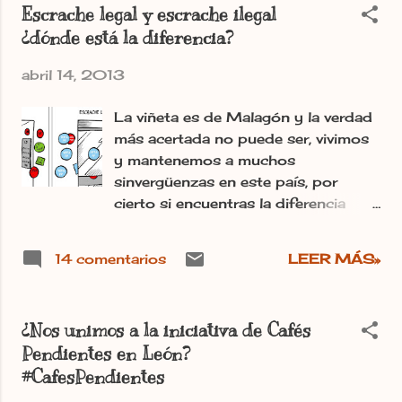
Escrache legal y escrache ilegal
nuestra arquitectura tradicional. Pero
¿dónde está la diferencia?
para poder proteger nuestro
patrimonio, primero debemos
abril 14, 2013
conocerlo. Es lo que pretendo poco
a poco con el inventario que estoy
La viñeta es de Malagón y la verdad
realizando de palomares
más acertada no puede ser, vivimos
tradicionales en la provincia de León.
y mantenemos a muchos
Los palomares están condenados a
sinvergüenzas en este país, por
desaparecer para siempre, si no
cierto si encuentras la diferencia
hacemos algo pronto. ¡¡En breve nos
entre escrache ilegal y escrache legal,
vemos por el campo!!
no te olvides marcarla con una X. El
http://amigosdelospalomares.blogsp
14 comentarios
LEER MÁS»
artículo 47 de la Constitución
ot.com.es/ Post publicado en el
española dice que: Todos los
periódico digital Ileon.com Irma.-
españoles tienen derecho a disfrutar
¿Nos unimos a la iniciativa de Cafés
de una vivienda digna y adecuada.
Pendientes en León?
Los poderes públicos promoverán
#CafesPendientes
las condiciones necesarias y
establecerán las normas pertinentes