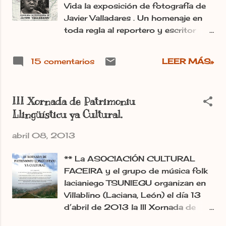
Vida la exposición de fotografía de
permitirse el lujo de una taza de café
Javier Valladares . Un homenaje en
caliente. Allí dejaban en los
toda regla al reportero y escritor
establecimientos de esta manera no
Ryszard Kapuscinski Aunque la
sólo el café, sino también comida.
pasión de Javi Valladares es por la
Esa costumbre ya ha salido de las
15 comentarios
LEER MÁS»
fotografía de naturaleza, en este
fronteras de Italia y se ha extendido
caso ha hecho una excepción y nos
a muchas ciudades de todo el
muestra la mirada de África, a través
mundo. Sigo convencida que todo
III Xornada de Patrimoniu
de retratos anónimos realizados en
esto lo podemos cambiar entre
Llingüísticu ya Cultural.
sus viajes por algunos países
todos, aquellos locales que teman
africanos. Una exposición desde
esta iniciativa porque se llenen de p...
abril 08, 2013
luego altamente recomendable y a
los que aun no conozcais su trabajo,
** La ASOCIACIÓN CULTURAL
os recomiendo que visiteis su web y
FACEIRA y el grupo de música folk
le sigais la pista de cerca, porque
lacianiego TSUNIEGU organizan en
tiene un trabajo espectacular. Post
Villablino (Laciana, León) el día 13
publicado en el periódico digital
d’abril de 2013 la III Xornada de
Ileon.com Irma.-
Patrimoniu Llingüísticu ya Cultural.