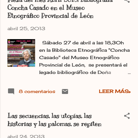
merluzos que complejo es en este
familia tomada durante el verano de
Concha Casado en el Museo
país. Post publicado en el periódico
1926 Irma.-
Etnográfico Provincial de León
digital Ileon.com Irma.-
abril 25, 2013
Sábado 27 de abril a las 18,30h
en la Biblioteca Etnográfica "Concha
Casado" del Museo Etnográfico
Provincial de León, se presentará el
legado bibliográfico de Doña
Concha Casado Lobato al Museo.
Este año en conmemoración del Día
8 comentarios
LEER MÁS»
Internacional del Libro y ante la
puesta en funcionamiento de la
nueva Biblioteca Etnográfica
Las secuencias, las utopías, las
“Concha Casado” en el Museo
historias y las palomas, se repiten
Etnográfico de la Diputación de
León, éste se plantea realizar varias
abril 24, 2013