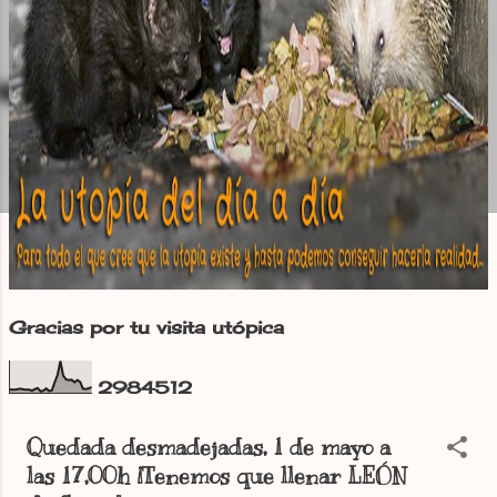
Gracias por tu visita utópica
2
9
8
4
5
1
2
Quedada desmadejadas, 1 de mayo a
las 17,00h ¡Tenemos que llenar LEÓN