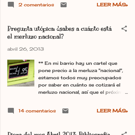
segundo que se dedica a la
2 comentarios
LEER MÁS»
continuación de edición de la serie
fotográfica de la Escuela de
Cerámica de Madrid en su curso de
Pregunta utópica: ¿sabes a cuánto está
verano en Val de San Lorenzo en
el merluzo nacional?
1926, completa a los otros dos
también editados libros sobre las
abril 26, 2013
acuarelas resultantes. En esta
investigación han trabajado Concha
** En mi barrio hay un cartel que
Casado Lobato, José Ramón Ortiz
pone precio a la merluza "nacional",
del Cueto, José Luis Puerto, José
estamos todos muy preocupados
Manuel Sutil Pérez, Javier López-
por saber en cuánto se cotizará el
Sastre y Miguel Ángel Cordero
merluzo nacional, así que el próximo
López.
día que vaya a la pescadería, me
http://www.etnoleon.blogspot.com.e
fijaré detenidamente en la mirada de
s/2013/04/noticia-los-felices-
14 comentarios
LEER MÁS»
la merluza nacional, para ver en qué
anos-20.html Post publicado en el
se diferencia de la "internacional". La
periódico digital Ileon.com
verdad, el mundo de las merluzas y
Instantánea de Martín Alonso y
Pieza del mes Abril 2013: Bibliografía