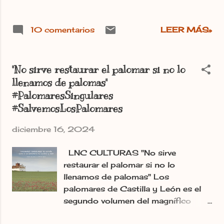
las nueve provincias de Castilla y
León a través de estas singulares
10 comentarios
LEER MÁS»
construcciones que fueron uno de
los en la economía agraria y de
subsistencia de España durante
siglos y ahora, en una cantidad
"No sirve restaurar el palomar si no lo
demasiado abultada, corren el riesgo
llenamos de palomas"
de desaparecer. La utopía de los
#PalomaresSingulares
palomares cierra el círculo, aunque
#SalvemosLosPalomares
la...
diciembre 16, 2024
LNC CULTURAS "No sirve
restaurar el palomar si no lo
llenamos de palomas" Los
palomares de Castilla y León es el
segundo volumen del magnífico
trabajo ‘Palomares singulares de