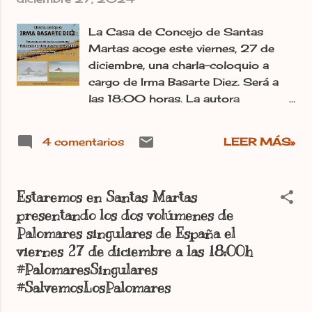
La Casa de Concejo de Santas
Martas acoge este viernes, 27 de
diciembre, una charla-coloquio a
cargo de Irma Basarte Diez. Será a
las 18:00 horas. La autora
presentará los dos volúmenes
titulados " Palomares singulares de
4 comentarios
LEER MÁS»
España", y en especial el segundo
volumen dedicado a los palomares
de Castilla y León. Irma Basarte nos
Estaremos en Santas Martas
sumergirá en esa lucha tan utópica
presentando los dos volúmenes de
de visibilizar estas construcciones
Palomares singulares de España el
tan nuestras para que se despierte el
interés y la preocupación por un
viernes 27 de diciembre a las 18:00h
patrimonio que necesita de la
#PalomaresSingulares
implicación de todos nosotros para
#SalvemosLosPalomares
que las palomas vuelvan a anidar en