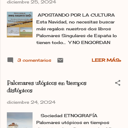
sus nichos de barro. Estará arropada
diciembre 25, 2024
por Miguel Ángel Cordero López,
APOSTANDO POR LA CULTURA
investigador y director durante más
Esta Navidad, no necesitas buscar
de veinte años de los Museos
más regalos: nuestros dos libros
Textiles del Val de San Lorenzo,...y
Palomares Singulares de España lo
por supuesto por todos los vecinos
tienen todo... Y NO ENGORDAN
y vecinas de Santas Martas y por
todos aquellos que se quieran
acercar. Esta actividad está
3 comentarios
LEER MÁS»
organizada por la Junta Vecinal de
Santas Martas en el marco de las
fiestas de San Esteban. Publicado
Palomares utópicos en tiempos
en Leon Sur Digital
distópicos
diciembre 24, 2024
Sociedad ETNOGRAFÍA
Palomares utópicos en tiempos