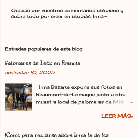
Gracias por vuestros comentarios utópicos y
sobre todo por creer en utopías, Irma.-
P
u
b
l
i
c
Entradas populares de este blog
a
r
Palomares de León en Francia
u
n
noviembre 10, 2025
c
o
m
Irma Basarte expone sus fotos en
e
Beaumont-de-Lomagne junto a otra
n
muestra local de palomares de Midi-
t
Pyrénéss. Irma Basarte (tercera por la
a
r
LEER MÁS»
izquierda) con Miguel Pastrana y las
i
colaboradoras francesas. dl Ana
o
Gaitero León 11.11.2025 | 06:00
¡Como para rendirse ahora Irma la de los