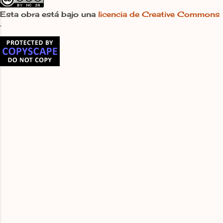
bosque se calla El perro clonado que
Esta obra está bajo una
licencia de Creative Commons
no ladra La luna duerme inquieta, la
.
tierra violada Exilio al campesino, la ...