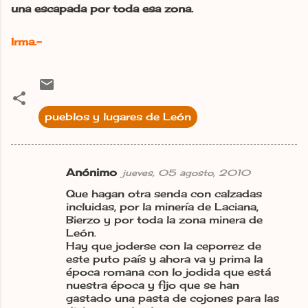
una escapada por toda esa zona.
Irma.-
pueblos y lugares de León
Anónimo
jueves, 05 agosto, 2010
C
Que hagan otra senda con calzadas
o
incluidas, por la minería de Laciana,
m
Bierzo y por toda la zona minera de
León.
e
Hay que joderse con la ceporrez de
n
este puto país y ahora va y prima la
época romana con lo jodida que está
t
nuestra época y fijo que se han
a
gastado una pasta de cojones para las