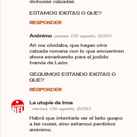
dichosas calzadas.
r
i
ESTAMOS IDIOTAS O QUE?
o
RESPONDER
s
Anónimo
jueves, 05 agosto, 2010
Ah me olvidaba, que hagan otra
calzada romana con lo que encuentren
ahora escarbando para el jodido
tranvía de León.
SEGUIMOS ESTANDO IDIOTAS O
QUE?
RESPONDER
La utopía de Irma
viernes, 06 agosto, 2010
Habrá que intentarle ver el lado guapo
a las cosas, sino estamos perdidos
anónimo.