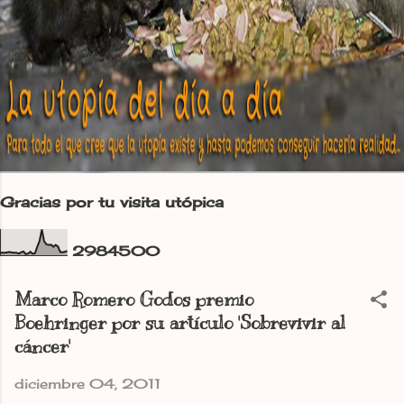
Gracias por tu visita utópica
2
9
8
4
5
0
0
Marco Romero Godos premio
Boehringer por su artículo 'Sobrevivir al
cáncer'
diciembre 04, 2011