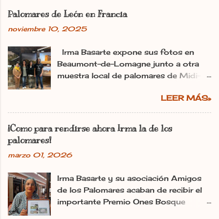
r
Palomares de León en Francia
u
n
noviembre 10, 2025
c
o
m
Irma Basarte expone sus fotos en
e
Beaumont-de-Lomagne junto a otra
n
muestra local de palomares de Midi-
t
Pyrénéss. Irma Basarte (tercera por la
a
r
LEER MÁS»
izquierda) con Miguel Pastrana y las
i
colaboradoras francesas. dl Ana
o
Gaitero León 11.11.2025 | 06:00
¡Como para rendirse ahora Irma la de los
Actualizado: 11.11.2025 | 10:25 En:
palomares!
León Francia Exposiciones España
marzo 01, 2026
Pirineos La utopía de Irma Basarte
Diez traspasa los Pirineos. Y se ha
Irma Basarte y su asociación Amigos
plantado en Francia con los palomares
de los Palomares acaban de recibir el
de León. «Les pigeonniers de la région
importante Premio Ones Bosque
de León» es el título de la exposición
Habitado de la Fundación
que se abrió este lunes en la Cave de