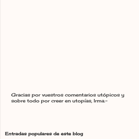
Gracias por vuestros comentarios utópicos y
sobre todo por creer en utopías, Irma.-
P
u
b
l
i
c
Entradas populares de este blog
a