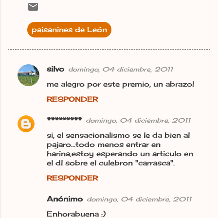
paisanines de León
silvo
domingo, 04 diciembre, 2011
C
me alegro por este premio, un abrazo!
o
RESPONDER
m
e
*********
domingo, 04 diciembre, 2011
n
si, el sensacionalismo se le da bien al
t
pajaro...todo menos entrar en
harina;estoy esperando un articulo en
a
el dl sobre el culebron "carrasca".
r
RESPONDER
i
o
Anónimo
domingo, 04 diciembre, 2011
s
Enhorabuena :)