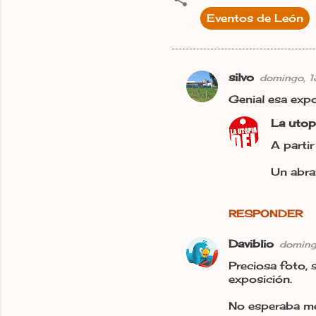
Eventos de León
silvo
domingo, 
C
Genial esa expo
o
La utop
m
e
A parti
n
Un abra
t
a
RESPONDER
r
i
Daviblio
doming
o
Preciosa foto, 
exposición.
s
No esperaba m