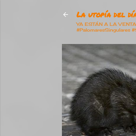
La utopía del día
YA ESTÁN A LA VENTA nu
#PalomaresSingulares 