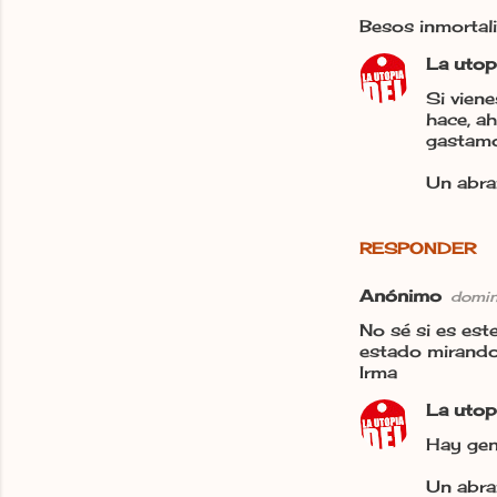
Besos inmortali
La utop
Si vien
hace, ah
gastamo
Un abra
RESPONDER
Anónimo
domin
No sé si es est
estado mirando 
Irma
La utop
Hay gen
Un abra