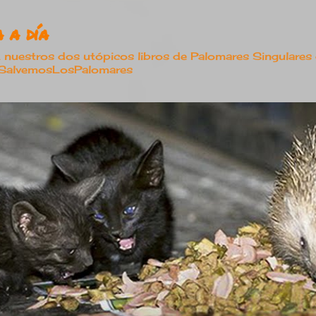
Ir al contenido principal
 a día
estros dos utópicos libros de Palomares Singulares
#SalvemosLosPalomares