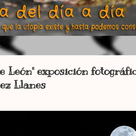
a
 León" exposición fotográfi
ez Llanes