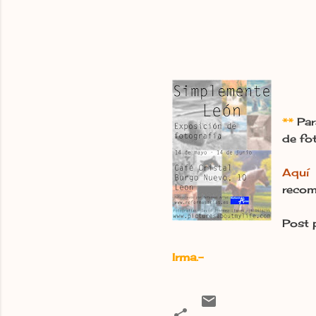
**
Par
de fo
Aquí
o
recom
Post 
Irma.-