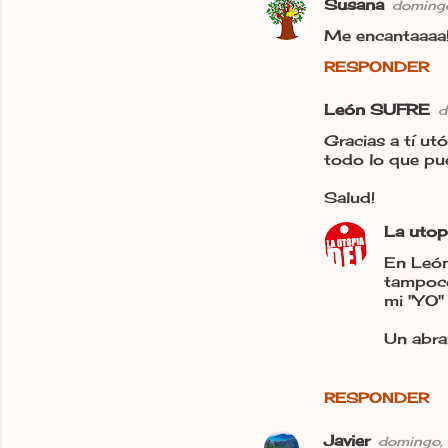
Susana
doming
Me encantaaaa!
RESPONDER
León SUFRE
d
Gracias a tí u
todo lo que pu
Salud!
La utop
En León
tampoco
mi "YO" 
Un abra
RESPONDER
Javier
domingo,