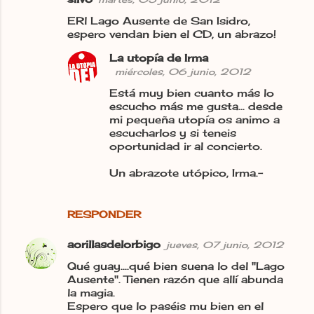
C
ERl Lago Ausente de San Isidro,
o
espero vendan bien el CD, un abrazo!
m
La utopía de Irma
e
miércoles, 06 junio, 2012
n
Está muy bien cuanto más lo
t
escucho más me gusta... desde
mi pequeña utopía os animo a
a
escucharlos y si teneis
r
oportunidad ir al concierto.
i
Un abrazote utópico, Irma.-
o
s
RESPONDER
aorillasdelorbigo
jueves, 07 junio, 2012
Qué guay....qué bien suena lo del "Lago
Ausente". Tienen razón que allí abunda
la magia.
Espero que lo paséis mu bien en el