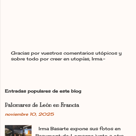
Gracias por vuestros comentarios utópicos y
sobre todo por creer en utopías, Irma.-
P
u
b
l
i
c
Entradas populares de este blog
a
r
Palomares de León en Francia
u
n
noviembre 10, 2025
c
o
m
Irma Basarte expone sus fotos en
e
Beaumont-de-Lomagne junto a otra