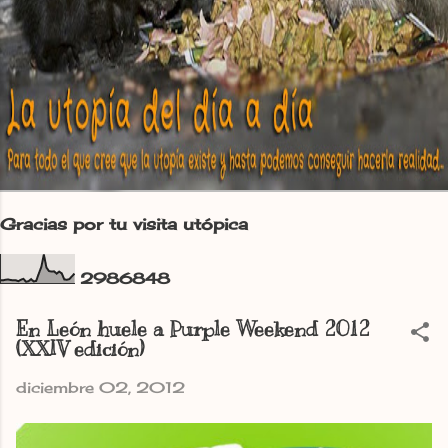
Gracias por tu visita utópica
2
9
8
6
8
4
8
En León huele a Purple Weekend 2012
(XXIV edición)
diciembre 02, 2012