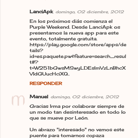
LanciApk
domingo, 02 diciembre, 2012
En los próximos diás comienza el
Purple Weekend. Desde LanciApk os
presentamos la nueva app para este
evento, totalmente gratuita.
https://play.google.com/store/apps/de
tails?
id=es.paquete.pw&feature=search_resul
t#?
t=W251bGwsMSwyLDEsImVzLnBhcX
VldGUucHciXQ..
RESPONDER
Manuel
domingo, 02 diciembre, 2012
Gracias Irma por colaborar siempre de
un modo tan desinteresado en todo lo
que se mueve por León.
Un abrazo "interesado" no vemos este
puente para tomarnos copaza