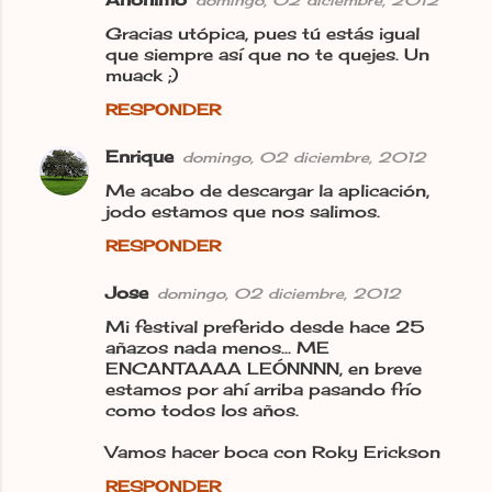
C
Gracias utópica, pues tú estás igual
o
que siempre así que no te quejes. Un
m
muack ;)
e
RESPONDER
n
Enrique
domingo, 02 diciembre, 2012
t
Me acabo de descargar la aplicación,
a
jodo estamos que nos salimos.
r
RESPONDER
i
o
Jose
domingo, 02 diciembre, 2012
s
Mi festival preferido desde hace 25
añazos nada menos... ME
ENCANTAAAA LEÓNNNN, en breve
estamos por ahí arriba pasando frío
como todos los años.
Vamos hacer boca con Roky Erickson
RESPONDER