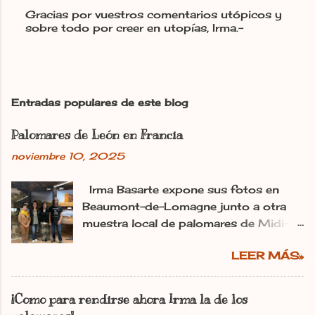
Gracias por vuestros comentarios utópicos y
sobre todo por creer en utopías, Irma.-
P
u
b
l
i
c
Entradas populares de este blog
a
r
Palomares de León en Francia
u
n
noviembre 10, 2025
c
o
m
Irma Basarte expone sus fotos en
e
Beaumont-de-Lomagne junto a otra
n
muestra local de palomares de Midi-
t
Pyrénéss. Irma Basarte (tercera por la
a
r
LEER MÁS»
izquierda) con Miguel Pastrana y las
i
colaboradoras francesas. dl Ana
o
Gaitero León 11.11.2025 | 06:00
¡Como para rendirse ahora Irma la de los
Actualizado: 11.11.2025 | 10:25 En: