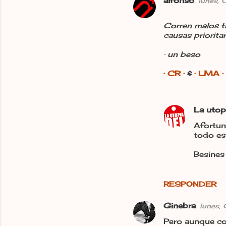
alfonso
lunes,
C
o
Corren malos t
m
causas prioritar
e
· un beso
n
· CR ·
&
· LMA ·
t
a
r
La utop
i
Afortun
o
todo est
s
Besines 
RESPONDER
Ginebra
lunes,
Pero aunque co