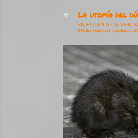
La utopía del día
YA ESTÁN A LA VENTA nu
#PalomaresSingulares 