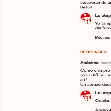
colaboran de un
Besos
La utop
Yo tamp
día "utó
Besines 
RESPONDER
Anónimo
marte
Como siempre a
todo difundir 
a tí.
Un abrazo desd
La utop
Gracias 
Abrazot