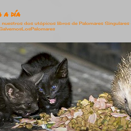
Ir al contenido principal
 a día
estros dos utópicos libros de Palomares Singulares
#SalvemosLosPalomares