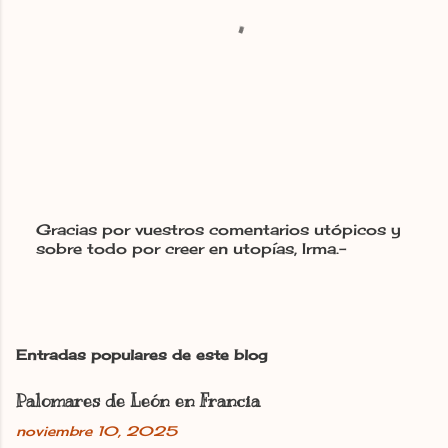
o
s
Gracias por vuestros comentarios utópicos y
sobre todo por creer en utopías, Irma.-
P
u
b
l
i
c
Entradas populares de este blog
a
r
Palomares de León en Francia
u
n
noviembre 10, 2025
c