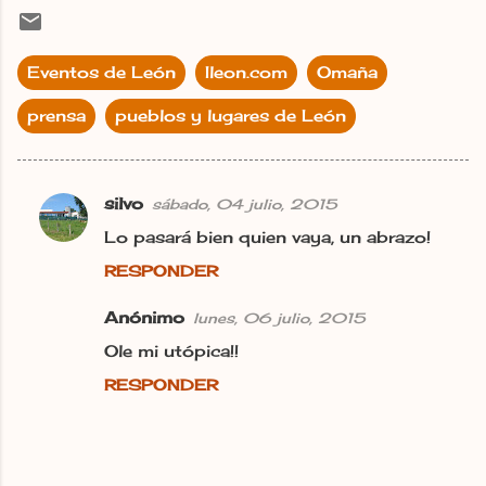
Eventos de León
Ileon.com
Omaña
prensa
pueblos y lugares de León
silvo
sábado, 04 julio, 2015
C
Lo pasará bien quien vaya, un abrazo!
o
RESPONDER
m
e
Anónimo
lunes, 06 julio, 2015
n
Ole mi utópica!!
t
RESPONDER
a
r
i