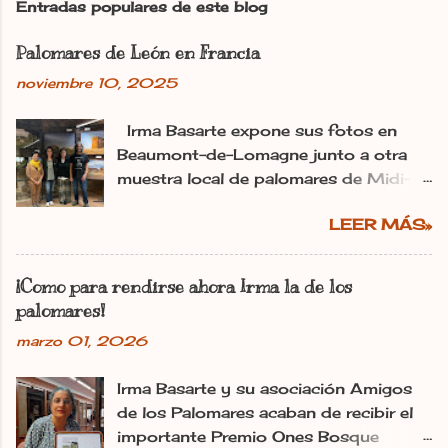
Entradas populares de este blog
a
r
Palomares de León en Francia
u
n
noviembre 10, 2025
c
o
m
Irma Basarte expone sus fotos en
e
Beaumont-de-Lomagne junto a otra
n
muestra local de palomares de Midi-
t
Pyrénéss. Irma Basarte (tercera por la
a
r
LEER MÁS»
izquierda) con Miguel Pastrana y las
i
colaboradoras francesas. dl Ana
o
Gaitero León 11.11.2025 | 06:00
¡Como para rendirse ahora Irma la de los
Actualizado: 11.11.2025 | 10:25 En:
palomares!
León Francia Exposiciones España
marzo 01, 2026
Pirineos La utopía de Irma Basarte
Diez traspasa los Pirineos. Y se ha
Irma Basarte y su asociación Amigos
plantado en Francia con los palomares
de los Palomares acaban de recibir el
de León. «Les pigeonniers de la région
importante Premio Ones Bosque
de León» es el título de la exposición