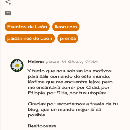
Eventos de León
Ileon.com
paisanines de León
prensa
Helena
jueves, 18 febrero, 2016
C
Y tanto que nos sobran los motivos
o
para salir corriendo de este mundo,
m
lástima que me encuentre lejos, pero
me encantaría correr por Chad, por
e
Etiopía, por Siria, por tus utopías.
n
Gracias por recordarnos a través de tu
t
blog, que un mundo mejor sí es
a
posible.
r
Besitoossss
i