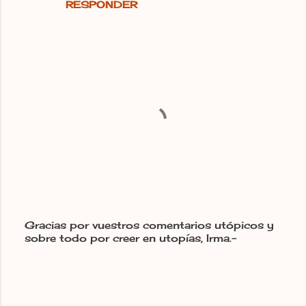
RESPONDER
Gracias por vuestros comentarios utópicos y
sobre todo por creer en utopías, Irma.-
P
u
b
l
i
c