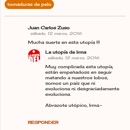
tomaduras de pelo
Juan Carlos Zuso
C
sábado, 12 marzo, 2016
o
Mucha suerte en esta utopía !!!
m
La utopía de Irma
e
sábado, 12 marzo, 2016
n
Muy complicada esta utopía,
t
están empeñadoss en seguir
matando a nuestros lobos,
a
somos un país que ni
r
evoluciona ni desgraciadamente
evoluciona.
i
o
Abrazote utópico, Irma.-
s
RESPONDER