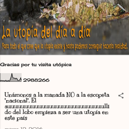
Gracias por tu visita utópica
2
9
8
8
2
6
6
Unámonos a la manada NO a la escopeta
"nacional". El
auuuuuuuuuuuuuuuuuuuuuuuuuuuulli
do del lobo empieza a ser una utopía en
este país
marzo 12, 2016