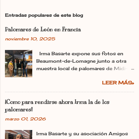
i
c
Entradas populares de este blog
a
r
Palomares de León en Francia
u
n
noviembre 10, 2025
c
o
m
Irma Basarte expone sus fotos en
e
Beaumont-de-Lomagne junto a otra
n
muestra local de palomares de Midi-
t
Pyrénéss. Irma Basarte (tercera por la
a
r
LEER MÁS»
izquierda) con Miguel Pastrana y las
i
colaboradoras francesas. dl Ana
o
Gaitero León 11.11.2025 | 06:00
¡Como para rendirse ahora Irma la de los
Actualizado: 11.11.2025 | 10:25 En:
palomares!
León Francia Exposiciones España
marzo 01, 2026
Pirineos La utopía de Irma Basarte
Diez traspasa los Pirineos. Y se ha
Irma Basarte y su asociación Amigos
plantado en Francia con los palomares