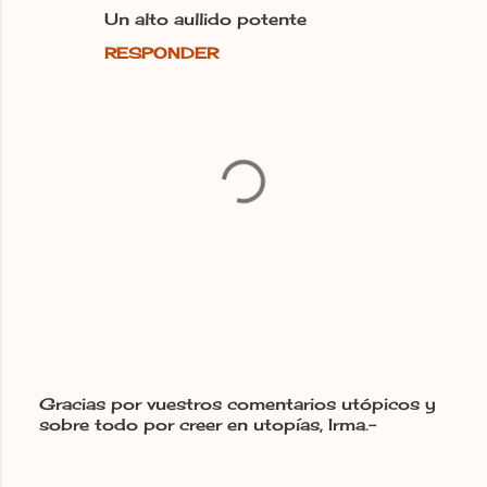
Un alto aullido potente
RESPONDER
Gracias por vuestros comentarios utópicos y
sobre todo por creer en utopías, Irma.-
P
u
b
l