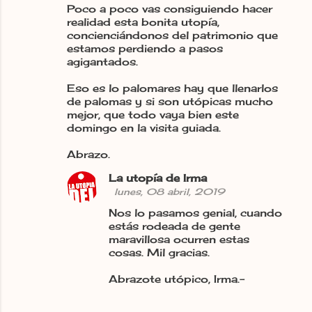
Poco a poco vas consiguiendo hacer
o
realidad esta bonita utopía,
m
concienciándonos del patrimonio que
estamos perdiendo a pasos
e
agigantados.
n
Eso es lo palomares hay que llenarlos
t
de palomas y si son utópicas mucho
a
mejor, que todo vaya bien este
domingo en la visita guiada.
r
i
Abrazo.
o
La utopía de Irma
s
lunes, 08 abril, 2019
Nos lo pasamos genial, cuando
estás rodeada de gente
maravillosa ocurren estas
cosas. Mil gracias.
Abrazote utópico, Irma.-