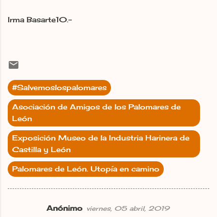
Irma Basarte10.-
#Salvemoslospalomares
Asociación de Amigos de los Palomares de
León
Exposición Museo de la Industria Harinera de
Castilla y León
Palomares de León. Utopía en camino
Anónimo
viernes, 05 abril, 2019
C