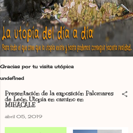
Gracias por tu visita utópica
u
n
d
e
f
i
n
e
d
Presentación de la exposición Palomares
de León. Utopía en camino en
MIHACALE
abril 05, 2019