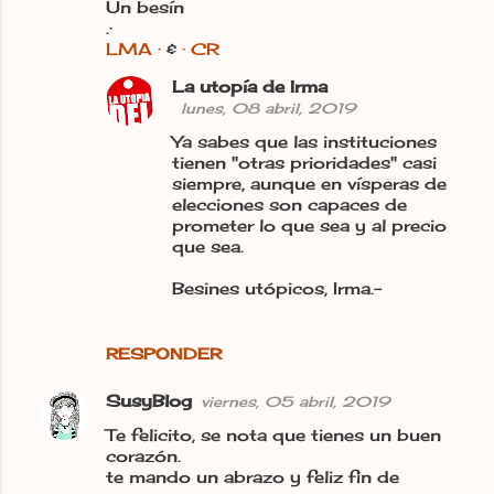
Un besín
.·
LMA ·
&
· CR
La utopía de Irma
lunes, 08 abril, 2019
Ya sabes que las instituciones
tienen "otras prioridades" casi
siempre, aunque en vísperas de
elecciones son capaces de
prometer lo que sea y al precio
que sea.
Besines utópicos, Irma.-
RESPONDER
SusyBlog
viernes, 05 abril, 2019
Te felicito, se nota que tienes un buen
corazón.
te mando un abrazo y feliz fin de