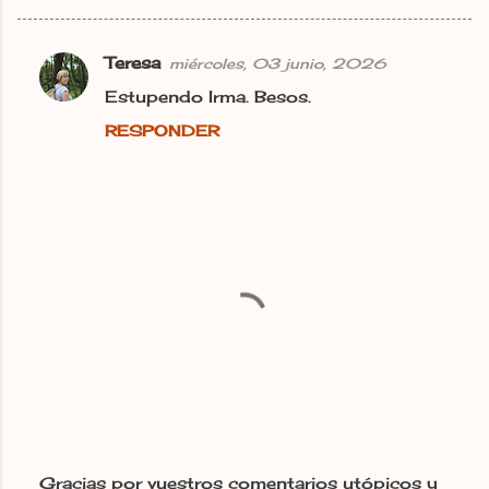
Teresa
miércoles, 03 junio, 2026
C
Estupendo Irma. Besos.
o
RESPONDER
m
e
n
t
a
r
i
o
s
Gracias por vuestros comentarios utópicos y