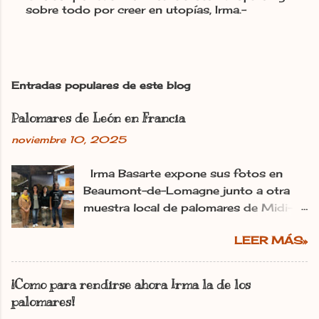
sobre todo por creer en utopías, Irma.-
P
u
b
l
i
c
Entradas populares de este blog
a
r
Palomares de León en Francia
u
n
noviembre 10, 2025
c
o
m
Irma Basarte expone sus fotos en
e
Beaumont-de-Lomagne junto a otra
n
muestra local de palomares de Midi-
t
Pyrénéss. Irma Basarte (tercera por la
a
r
LEER MÁS»
izquierda) con Miguel Pastrana y las
i
colaboradoras francesas. dl Ana
o
Gaitero León 11.11.2025 | 06:00
¡Como para rendirse ahora Irma la de los
Actualizado: 11.11.2025 | 10:25 En:
palomares!
León Francia Exposiciones España