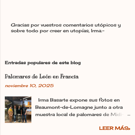
Gracias por vuestros comentarios utópicos y
sobre todo por creer en utopías, Irma.-
P
u
b
l
i
c
Entradas populares de este blog
a
r
Palomares de León en Francia
u
n
noviembre 10, 2025
c
o
m
Irma Basarte expone sus fotos en
e
Beaumont-de-Lomagne junto a otra
n
muestra local de palomares de Midi-
t
Pyrénéss. Irma Basarte (tercera por la
a
r
LEER MÁS»
izquierda) con Miguel Pastrana y las
i