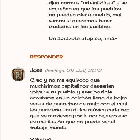
rijan normas "urbanísticas" y se
o
empeñen en que los pueblos
no pueden oler a pueblo, mal
s
vamos si queremos tener
ciudades en los pueblos.
Un abrazote utópico, Irma.-
RESPONDER
Jose
domingo, 29 abril, 2012
Creo y no me equivoco que
muchisimos capitalinos desearían
volver a su pueblo y aser posible
acostarse en un colchón lleno de hojas
secas de panochas de maíz con el cual
les parecería una dulce música cada vez
que se moviesen por la noche,pero eso
es una ilusión que no puede ser el
trabajo manda.
Saludos