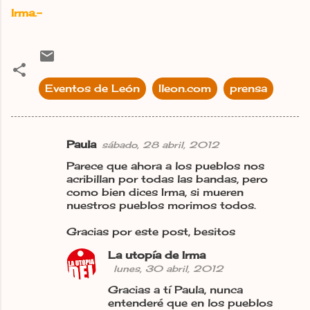
Irma.-
Eventos de León
Ileon.com
prensa
Paula
sábado, 28 abril, 2012
C
Parece que ahora a los pueblos nos
o
acribillan por todas las bandas, pero
m
como bien dices Irma, si mueren
nuestros pueblos morimos todos.
e
n
Gracias por este post, besitos
t
La utopía de Irma
a
lunes, 30 abril, 2012
r
Gracias a tí Paula, nunca
entenderé que en los pueblos
i