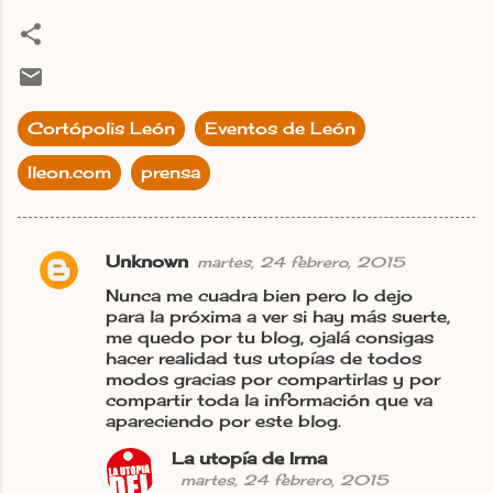
Cortópolis León
Eventos de León
Ileon.com
prensa
Unknown
martes, 24 febrero, 2015
C
Nunca me cuadra bien pero lo dejo
o
para la próxima a ver si hay más suerte,
m
me quedo por tu blog, ojalá consigas
hacer realidad tus utopías de todos
e
modos gracias por compartirlas y por
n
compartir toda la información que va
apareciendo por este blog.
t
a
La utopía de Irma
martes, 24 febrero, 2015
r