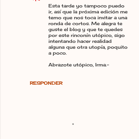
Esta tarde yo tampoco puedo
i
ir, así que la próxima edición me
o
temo que nos toca invitar a una
ronda de cortos. Me alegra te
s
guste el blog y que te quedes
por este rinconín utópico, sigo
intentando hacer realidad
alguna que otra utopía, poquito
a poco.
Abrazote utópico, Irma.-
RESPONDER