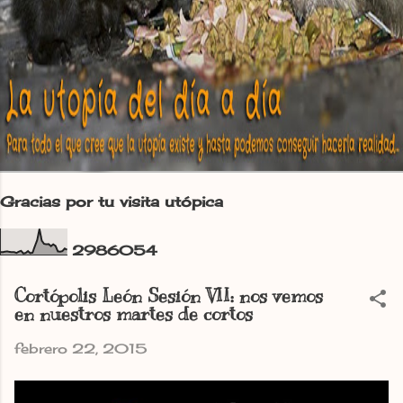
Gracias por tu visita utópica
2
9
8
6
0
5
4
Cortópolis León Sesión VII: nos vemos
en nuestros martes de cortos
febrero 22, 2015