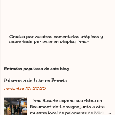
Gracias por vuestros comentarios utópicos y
sobre todo por creer en utopías, Irma.-
P
u
b
l
i
c
Entradas populares de este blog
a
r
Palomares de León en Francia
u
n
noviembre 10, 2025
c
o
m
Irma Basarte expone sus fotos en
e
Beaumont-de-Lomagne junto a otra
n
muestra local de palomares de Midi-
t