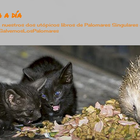
Ir al contenido principal
 a día
estros dos utópicos libros de Palomares Singulares
#SalvemosLosPalomares