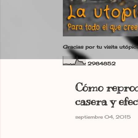
Gracias por tu visita utópic
2
9
8
4
8
5
2
Cómo reprodu
casera y efec
septiembre 04, 2015