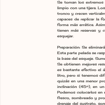
Se toman los extremos 
limpio con una tijera. L
tronco y crecen vertica
capaces de replicar la fo
forma más errática. Asi
tienen más reservas y c
esquejar.
Preparación: Se eliminará
Esta parte pelada se rasp
la base del esqueje. Sume
Se obtienen mejores resu
es bastante efectivo el 
litro, pero si tenemos d
quizás en una menor pro
inclinación (45º), en 
Podemos colocarlos en m
fresco, sombreado y pro
drenaje del sustrato, so