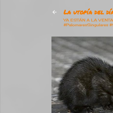
La utopía del día
YA ESTÁN A LA VENTA nu
#PalomaresSingulares 