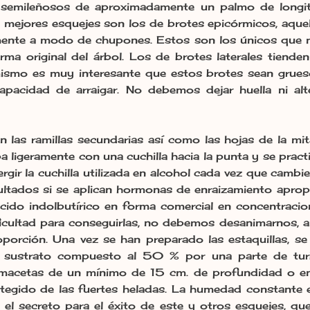
semileñosos de aproximadamente un palmo de longit
os mejores esquejes son los de brotes epicórmicos, aqu
lmente a modo de chupones. Estos son los únicos que 
rma original del árbol. Los de brotes laterales tiende
mismo es muy interesante que estos brotes sean gru
apacidad de arraigar. No debemos dejar huella ni alte
n las ramillas secundarias así como las hojas de la mita
a ligeramente con una cuchilla hacia la punta y se prac
rgir la cuchilla utilizada en alcohol cada vez que camb
ltados si se aplican hormonas de enraizamiento apropi
ácido indolbutírico en forma comercial en concentrac
ificultad para conseguirlas, no debemos desanimarnos, 
porción. Una vez se han preparado las estaquillas, s
un sustrato compuesto al 50 % por una parte de turb
acetas de un mínimo de 15 cm. de profundidad o en p
tegido de las fuertes heladas. La humedad constante 
n el secreto para el éxito de este y otros esquejes, 