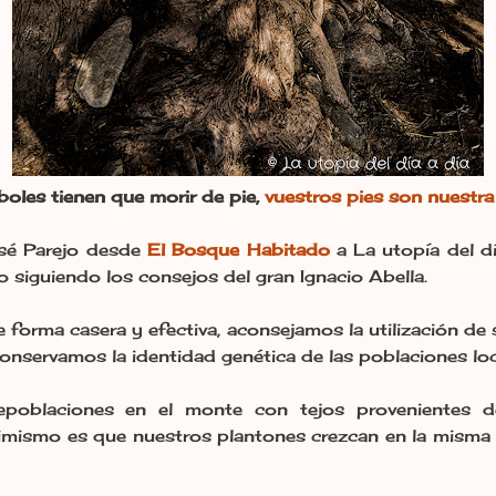
boles tienen que morir de pie,
vuestros pies son nuestra
sé Parejo desde
El Bosque Habitado
a La utopía del dí
o siguiendo los consejos del gran Ignacio Abella.
e forma casera y efectiva, aconsejamos la utilización de 
conservamos la identidad genética de las poblaciones lo
repoblaciones en el monte con tejos provenientes de
simismo es que nuestros plantones crezcan en la misma