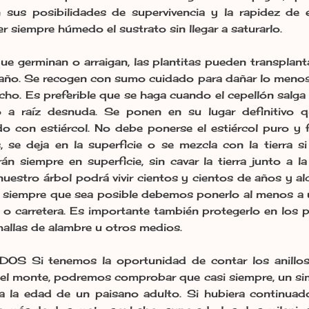
 sus posibilidades de supervivencia y la rapidez de 
 siempre húmedo el sustrato sin llegar a saturarlo.
germinan o arraigan, las plantitas pueden transplant
ño. Se recogen con sumo cuidado para dañar lo menos 
cho. Es preferible que se haga cuando el cepellón salga
rlo a raíz desnuda. Se ponen en su lugar definitivo
o con estiércol. No debe ponerse el estiércol puro y 
, se deja en la superficie o se mezcla con la tierra s
án siempre en superficie, sin cavar la tierra junto a l
 nuestro árbol podrá vivir cientos y cientos de años y 
z, siempre que sea posible debemos ponerlo al menos 
o o carretera. Es importante también protegerlo en los
allas de alambre u otros medios.
 Si tenemos la oportunidad de contar los anillos 
 el monte, podremos comprobar que casi siempre, un sim
ya la edad de un paisano adulto. Si hubiera continuad