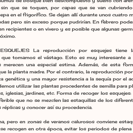
humus de bosque bien descompuesto y suelto con arena
e sin que se toquen, por capas que se van cubriend
epa en el frigorífico. Se dejan allí durante unos cuatro
as pero sin exceso porque pudrirían. En febrero pod
en recipientes o en vivero y es posible que algunas ger
próximo.
UEJES La reproducción por esquejes tiene la 
 que tomamos el vástago. Esto es muy interesante a l
os merecen una especial estima. Además, de esta fo
e la planta madre. Por el contrario, la reproducción por
a genética y una mayor resistencia a la sequía por el a
emos utilizar las plantas procedentes de semilla para pl
s, iglesias, jardines, etc. Forma de recoger los esqueje
erible que no se mezclen las estaquillas de los diferen
s réplicas y conocer así su procedencia.
, pero en zonas de veranos calurosos conviene estaqui
i se recogen en otra época, evitar los periodos de plena f