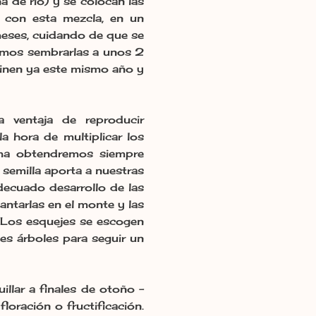
 de río) y se colocan las
o con esta mezcla, en un
 meses, cuidando de que se
emos sembrarlas a unos 2
minen ya este mismo año y
ventaja de reproducir
a hora de multiplicar los
rma obtendremos siempre
 semilla aporta a nuestras
decuado desarrollo de las
antarlas en el monte y las
s: Los esquejes se escogen
tes árboles para seguir un
llar a finales de otoño -
loración o fructificación.