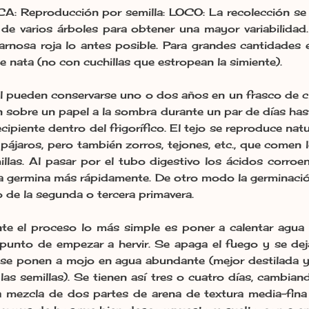
Reproducción por semilla: LOCO: La recolección se 
 de varios árboles para obtener una mayor variabilidad
carnosa roja lo antes posible. Para grandes cantidades 
 nata (no con cuchillas que estropean la simiente).
ol pueden conservarse uno o dos años en un frasco de c
n sobre un papel a la sombra durante un par de días ha
cipiente dentro del frigorífico. El tejo se reproduce na
pájaros, pero también zorros, tejones, etc., que comen
llas. Al pasar por el tubo digestivo los ácidos corroen
a germina más rápidamente. De otro modo la germinación
o de la segunda o tercera primavera.
ente el proceso lo más simple es poner a calentar agua 
unto de empezar a hervir. Se apaga el fuego y se dej
a se ponen a mojo en agua abundante (mejor destilada
las semillas). Se tienen así tres o cuatro días, cambian
 mezcla de dos partes de arena de textura media-fina