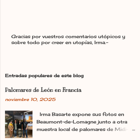
Gracias por vuestros comentarios utópicos y
sobre todo por creer en utopías, Irma.-
P
u
b
l
i
c
Entradas populares de este blog
a
r
Palomares de León en Francia
u
n
noviembre 10, 2025
c
o
m
Irma Basarte expone sus fotos en
e
Beaumont-de-Lomagne junto a otra
n
muestra local de palomares de Midi-
t
Pyrénéss. Irma Basarte (tercera por la
a