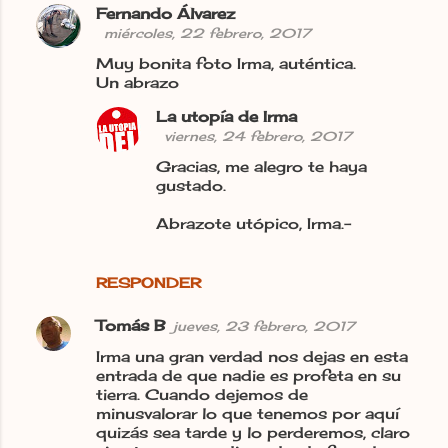
Fernando Álvarez
C
miércoles, 22 febrero, 2017
o
Muy bonita foto Irma, auténtica.
m
Un abrazo
e
La utopía de Irma
n
viernes, 24 febrero, 2017
t
Gracias, me alegro te haya
gustado.
a
r
Abrazote utópico, Irma.-
i
o
RESPONDER
s
Tomás B
jueves, 23 febrero, 2017
Irma una gran verdad nos dejas en esta
entrada de que nadie es profeta en su
tierra. Cuando dejemos de
minusvalorar lo que tenemos por aquí
quizás sea tarde y lo perderemos, claro