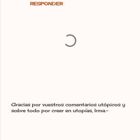
RESPONDER
Gracias por vuestros comentarios utópicos y
sobre todo por creer en utopías, Irma.-
P
u
b
l
i