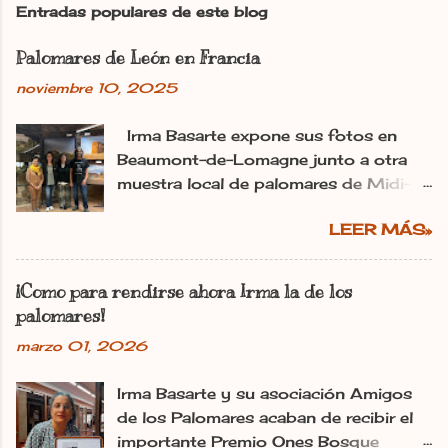
c
Entradas populares de este blog
a
r
Palomares de León en Francia
u
n
noviembre 10, 2025
c
o
m
Irma Basarte expone sus fotos en
e
Beaumont-de-Lomagne junto a otra
n
muestra local de palomares de Midi-
t
Pyrénéss. Irma Basarte (tercera por la
a
r
LEER MÁS»
izquierda) con Miguel Pastrana y las
i
colaboradoras francesas. dl Ana
o
Gaitero León 11.11.2025 | 06:00
¡Como para rendirse ahora Irma la de los
Actualizado: 11.11.2025 | 10:25 En:
palomares!
León Francia Exposiciones España
marzo 01, 2026
Pirineos La utopía de Irma Basarte
Diez traspasa los Pirineos. Y se ha
Irma Basarte y su asociación Amigos
plantado en Francia con los palomares
de los Palomares acaban de recibir el
de León. «Les pigeonniers de la région
importante Premio Ones Bosque
de León» es el título de la exposición