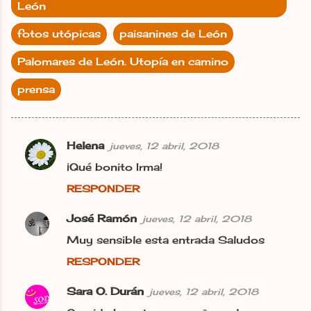
León
fotos utópicas
paisanines de León
Palomares de León. Utopía en camino
prensa
Helena
jueves, 12 abril, 2018
C
¡Qué bonito Irma!
o
RESPONDER
m
e
José Ramón
jueves, 12 abril, 2018
n
Muy sensible esta entrada Saludos
t
RESPONDER
a
r
Sara O. Durán
jueves, 12 abril, 2018
i