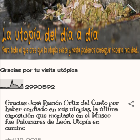
Gracias por tu visita utópica
2
9
9
0
5
9
2
Gracias José Ramón Ortiz del Cueto por
haber confiado en mis utopías, la última
exposición que montaste en el Museo
fue Palomares de León. Utopía en
camino
abril 12, 2018