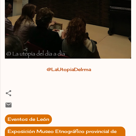
@LaUtopiaDeIrma
Eventos de León
Exposición Museo Etnográfico provincial de