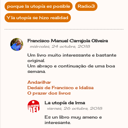
porque la utopía es posible
Radio3
Y la utopía se hizo realidad
Francisco Manuel Carrajola Oliveira
C
miércoles, 24 octubre, 2018
o
Um livro muito interessante e bastante
m
original.
Um abraço e continuação de uma boa
e
semana.
n
Andarilhar
t
Dedais de Francisco e Idalisa
a
O prazer dos livros
r
La utopía de Irma
i
viernes, 26 octubre, 2018
o
Es un libro muy ameno e
interesante.
s