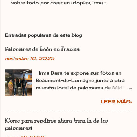
sobre todo por creer en utopías, Irma.-
P
u
b
l
i
c
Entradas populares de este blog
a
r
Palomares de León en Francia
u
n
noviembre 10, 2025
c
o
m
Irma Basarte expone sus fotos en
e
Beaumont-de-Lomagne junto a otra
n
muestra local de palomares de Midi-
t
Pyrénéss. Irma Basarte (tercera por la
a
r
LEER MÁS»
izquierda) con Miguel Pastrana y las
i
colaboradoras francesas. dl Ana
o
Gaitero León 11.11.2025 | 06:00
¡Como para rendirse ahora Irma la de los
Actualizado: 11.11.2025 | 10:25 En:
palomares!
León Francia Exposiciones España