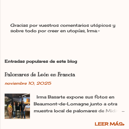
Gracias por vuestros comentarios utópicos y
sobre todo por creer en utopías, Irma.-
P
u
b
l
i
c
Entradas populares de este blog
a
r
Palomares de León en Francia
u
n
noviembre 10, 2025
c
o
m
Irma Basarte expone sus fotos en
e
Beaumont-de-Lomagne junto a otra
n
muestra local de palomares de Midi-
t
Pyrénéss. Irma Basarte (tercera por la
a
r
LEER MÁS»
izquierda) con Miguel Pastrana y las