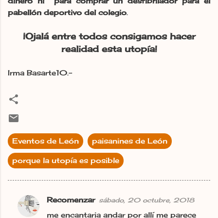
dinero ni para comprar un desfibrilador para el
pabellón deportivo del colegio
.
¡Ojalá entre todos consigamos hacer
realidad esta utopía!
Irma Basarte10.-
Eventos de León
paisanines de León
porque la utopía es posible
Recomenzar
sábado, 20 octubre, 2018
C
me encantaria andar por allí me parece