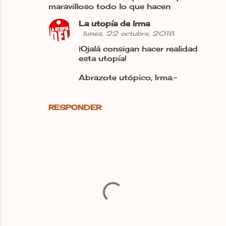
o
maravilloso todo lo que hacen
m
La utopía de Irma
e
lunes, 22 octubre, 2018
n
¡Ojalá consigan hacer realidad
t
esta utopía!
a
Abrazote utópico, Irma.-
r
i
RESPONDER
o
s