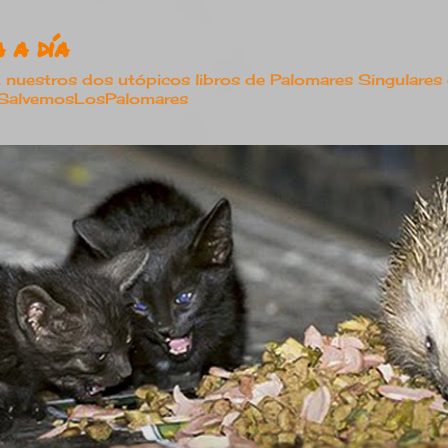
Ir al contenido principal
 a día
estros dos utópicos libros de Palomares Singulares
#SalvemosLosPalomares