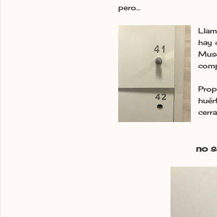
pero...
Llam
hay 
Muse
comp
Prop
huér
cerr
no s