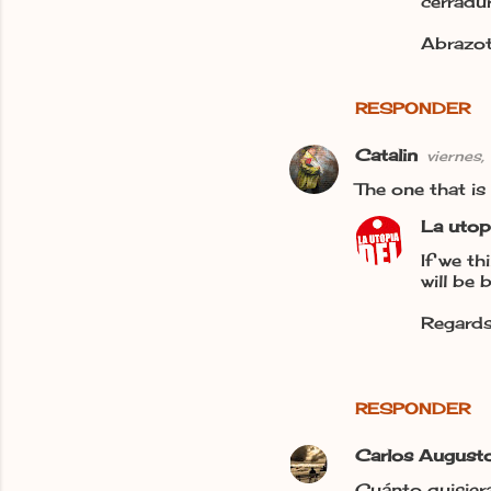
cerradur
s
Abrazot
RESPONDER
Catalin
viernes
The one that is
La utop
If we th
will be 
Regards
RESPONDER
Carlos Augusto
Cuánto quisiera