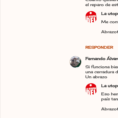
el reparo de es
La utop
Me conf
Abrazot
RESPONDER
Fernando Álvar
Si funciona bie
una cerradura d
Un abrazo
La utop
Eso hem
país ta
Abrazot