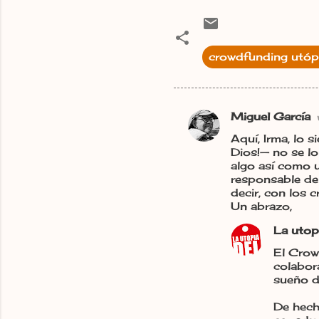
crowdfunding utóp
Miguel García
C
Aquí, Irma, lo 
o
Dios!— no se l
m
algo así como u
responsable de
e
decir, con los 
n
Un abrazo,
t
La utop
a
El Crow
r
colabor
sueño d
i
o
De hecho