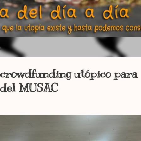
a
crowdfunding utópico para 
s del MUSAC