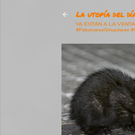
La utopía del día
YA ESTÁN A LA VENTA nu
#PalomaresSingulares 