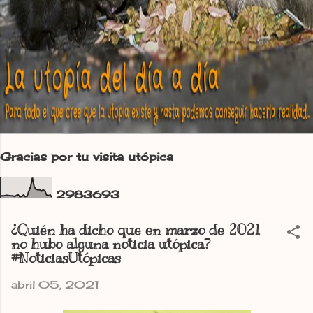
Gracias por tu visita utópica
2
9
8
3
6
9
3
¿Quién ha dicho que en marzo de 2021
no hubo alguna noticia utópica?
#NoticiasUtópicas
abril 05, 2021