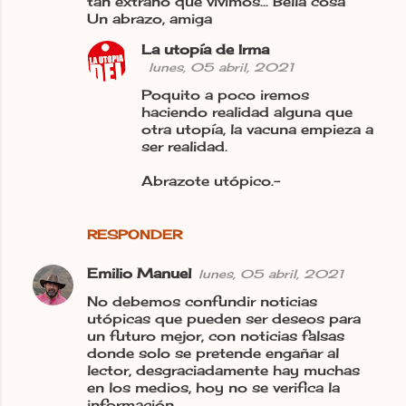
tan extraño que vivimos... Bella cosa
Un abrazo, amiga
e
n
La utopía de Irma
lunes, 05 abril, 2021
t
Poquito a poco iremos
a
haciendo realidad alguna que
r
otra utopía, la vacuna empieza a
ser realidad.
i
o
Abrazote utópico.-
s
RESPONDER
Emilio Manuel
lunes, 05 abril, 2021
No debemos confundir noticias
utópicas que pueden ser deseos para
un futuro mejor, con noticias falsas
donde solo se pretende engañar al
lector, desgraciadamente hay muchas
en los medios, hoy no se verifica la
información.