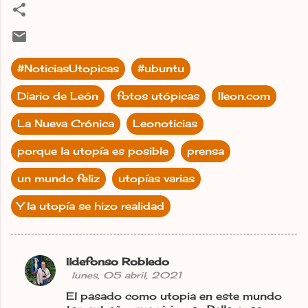
#NoticiasUtopicas
#ubuntu
Diario de León
fotos utópicas
Ileon.com
La Nueva Crónica
Leonoticias
porque la utopía es posible
prensa
un mundo feliz
utopías varias
Y la utopía se hizo realidad
Ildefonso Robledo
C
lunes, 05 abril, 2021
o
El pasado como utopia en este mundo
m