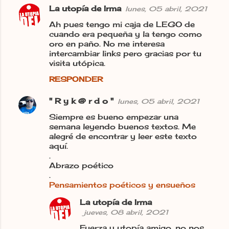
La utopía de Irma
lunes, 05 abril, 2021
Ah pues tengo mi caja de LEGO de
cuando era pequeña y la tengo como
oro en paño. No me interesa
intercambiar links pero gracias por tu
visita utópica.
RESPONDER
" R y k @ r d o "
lunes, 05 abril, 2021
Siempre es bueno empezar una
semana leyendo buenos textos. Me
alegré de encontrar y leer este texto
aquí.
.
Abrazo poético
.
Pensamientos poéticos y ensueños
La utopía de Irma
jueves, 08 abril, 2021
Fuerza y utopía amigo, no nos