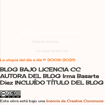
(Roundup es el nombre comercial
apellido oficial, Basarte, para pasar a
hace...
producido por Monsanto), es un
ser “La Utópica”, Irma La Utópica , ya
herbicida que ha sido clasificado por la
es evidente que además de saber qué
Organización Mundial de la Salud
camino tomó es además feliz en él,
como “probablemente cancerígeno
celebra cada avance y, como en la
para los seres humanos”. ¡Gracias
primera etapa, no está dispuesta a
Con la tecnología de Blogger
Macaco por este rebrote verde de
rendirse. Tal vez haya flaqueado en
utopía! #SoySemilla Soy semilla, I'm a
alguna ocasión, no lo parece, pero se le
Imágenes del tema:
digi_guru
seed Soy semilla, I'm a seed Soy
sube el ánimo rápidamente, vuelve a
semilla, I'm a seed Soy semilla Carne
La utopía del día a día
irse a vivir en la utopía, cuando un
adulterada, plastificada Fruta atintada,
matrimonio holandés se suma al
La utopía del día a día ©
2008-2025
con sabor a nada bien hinchada La
proyecto, av...
bruma de la noche, es gas por la
BLOG BAJO LICENCIA CC
mañana La primavera se confunde, el
AUTORA DEL BLOG Irma Basarte
invierno engaña El calor de enero, no
Diez INCLUÍDO TÍTULO DEL BLOG
abriga nada el alma Olores envasados,
flores al siquiatra El gato no maúlla, el
bosque se calla El perro clonado que
Esta obra está bajo una
licencia de Creative Commons
no ladra La luna duerme inquieta, la