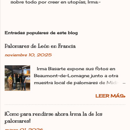
sobre todo por creer en utopías, Irma.-
P
u
b
l
i
c
Entradas populares de este blog
a
r
Palomares de León en Francia
u
n
noviembre 10, 2025
c
o
m
Irma Basarte expone sus fotos en
e
Beaumont-de-Lomagne junto a otra
n
muestra local de palomares de Midi-
t
Pyrénéss. Irma Basarte (tercera por la
a
r
LEER MÁS»
izquierda) con Miguel Pastrana y las
i
colaboradoras francesas. dl Ana
o
Gaitero León 11.11.2025 | 06:00
¡Como para rendirse ahora Irma la de los
Actualizado: 11.11.2025 | 10:25 En:
palomares!
León Francia Exposiciones España
marzo 01, 2026