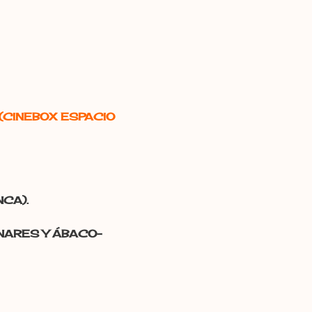
tio (CINEBOX ESPACIO
NCA).
HENARES Y ÁBACO-