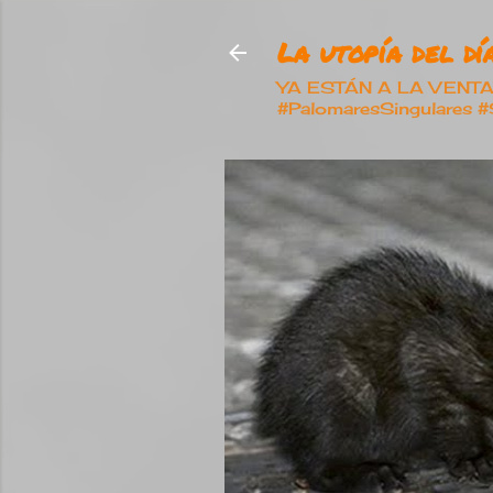
La utopía del día
YA ESTÁN A LA VENTA nu
#PalomaresSingulares 