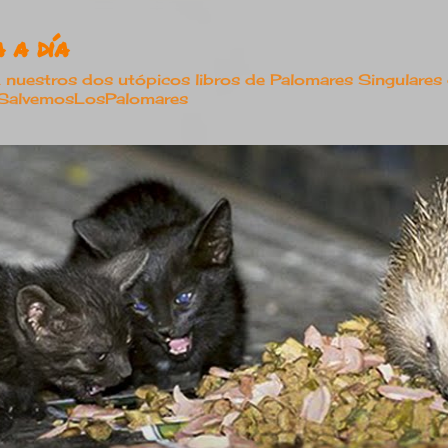
Ir al contenido principal
 a día
estros dos utópicos libros de Palomares Singulares
#SalvemosLosPalomares