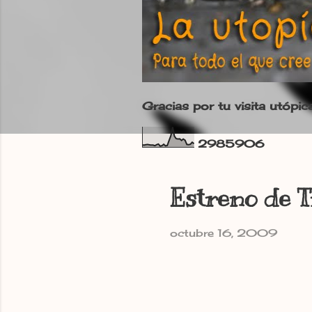
Gracias por tu visita utópic
2
9
8
5
9
0
6
Estreno de T
octubre 16, 2009