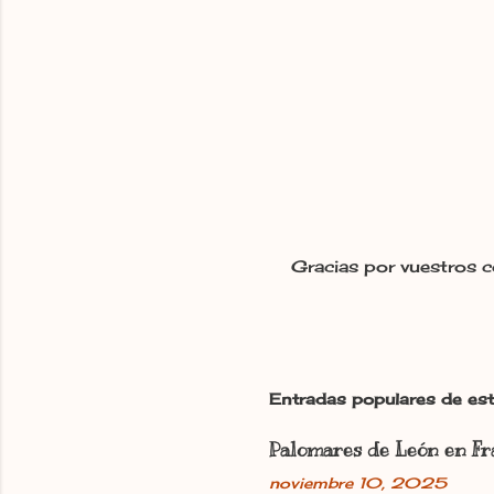
Gracias por vuestros c
P
u
b
l
i
c
Entradas populares de est
a
r
Palomares de León en Fr
u
n
noviembre 10, 2025