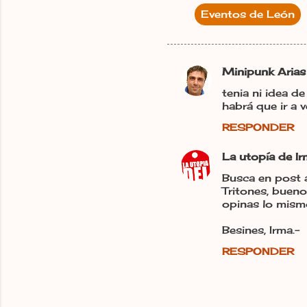
Eventos de León
Minipunk Arias
C
tenia ni idea d
o
habrá que ir a v
m
RESPONDER
e
n
La utopía de I
t
Busca en post a
Tritones, bueno
a
opinas lo mism
r
Besines, Irma.-
i
o
RESPONDER
s