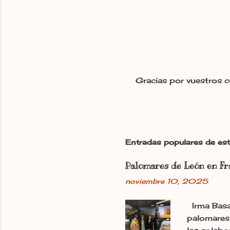
Gracias por vuestros c
P
u
b
l
i
c
Entradas populares de est
a
r
Palomares de León en Fr
u
n
noviembre 10, 2025
c
o
Irma Basa
m
e
palomares 
n