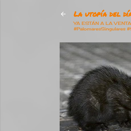
La utopía del día
YA ESTÁN A LA VENTA nu
#PalomaresSingulares 