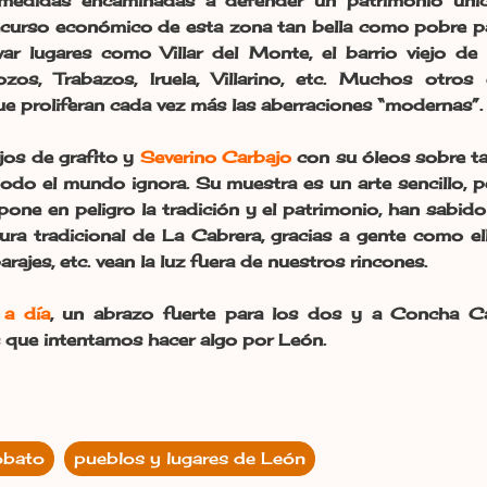
medidas encaminadas a defender un patrimonio únic
recurso económico de esta zona tan bella como pobre par
lvar lugares como Villar del Monte, el barrio viejo d
os, Trabazos, Iruela, Villarino, etc. Muchos otros 
ue proliferan cada vez más las aberraciones “modernas”.
jos de grafito y
Severino Carbajo
con su óleos sobre tab
todo el mundo ignora. Su muestra es un arte sencillo, 
pone en peligro la tradición y el patrimonio, han sabido
ctura tradicional de La Cabrera, gracias a gente como e
rajes, etc. vean la luz fuera de nuestros rincones.
 a día
, un abrazo fuerte para los dos y a Concha 
 que intentamos hacer algo por León.
obato
pueblos y lugares de León