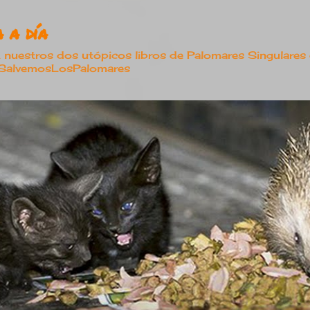
Ir al contenido principal
 a día
estros dos utópicos libros de Palomares Singulares
#SalvemosLosPalomares