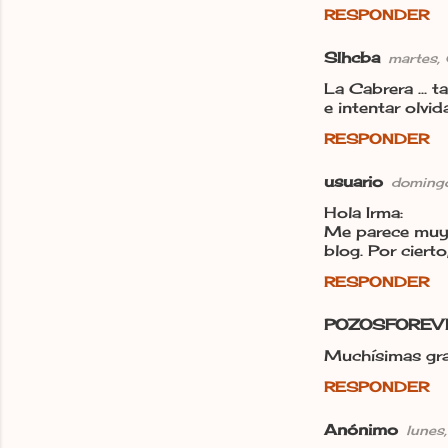
RESPONDER
SIhcba
martes,
La Cabrera ... 
e intentar olvid
RESPONDER
usuario
doming
Hola Irma:
Me parece muy c
blog. Por cierto
RESPONDER
POZOSFOREV
Muchísimas gra
RESPONDER
Anónimo
lunes