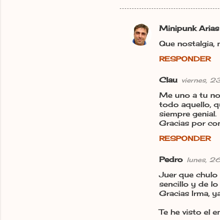
Minipunk Arias
C
Que nostalgia, 
o
RESPONDER
m
e
Clau
viernes, 
n
Me uno a tu no
t
todo aquello, 
siempre genial.
a
Gracias por com
r
RESPONDER
i
o
Pedro
lunes, 2
s
Juer que chulo 
sencillo y de l
Gracias Irma, y
Te he visto el e