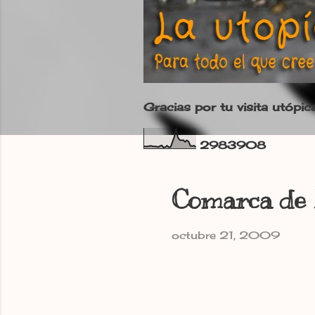
Gracias por tu visita utópic
2
9
8
3
9
0
8
Comarca de 
octubre 21, 2009