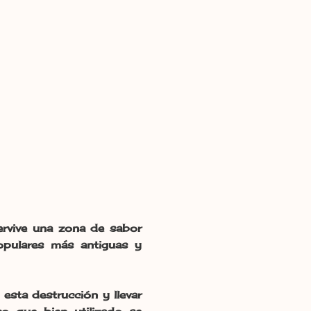
pervive una zona de sabor
opulares más antiguas y
esta destrucción y llevar