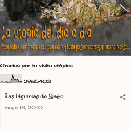
Gracias por tu visita utópica
2
9
8
5
4
0
3
Las lágrimas de Riaño
mayo 18, 2010