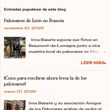
i
c
Entradas populares de este blog
a
r
Palomares de León en Francia
u
n
noviembre 10, 2025
c
o
m
Irma Basarte expone sus fotos en
e
Beaumont-de-Lomagne junto a otra
n
muestra local de palomares de Midi-
t
Pyrénéss. Irma Basarte (tercera por la
a
r
LEER MÁS»
izquierda) con Miguel Pastrana y las
i
colaboradoras francesas. dl Ana
o
Gaitero León 11.11.2025 | 06:00
¡Como para rendirse ahora Irma la de los
Actualizado: 11.11.2025 | 10:25 En:
palomares!
León Francia Exposiciones España
marzo 01, 2026
Pirineos La utopía de Irma Basarte
Diez traspasa los Pirineos. Y se ha
Irma Basarte y su asociación Amigos
plantado en Francia con los palomares
de los Palomares acaban de recibir el