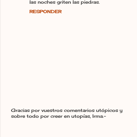
las noches griten las piedras.
RESPONDER
Gracias por vuestros comentarios utópicos y
sobre todo por creer en utopías, Irma.-
P
u
b
l