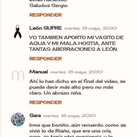
o
Saludos Sergio
s
RESPONDER
León SUFRE
martes, 18 mayo, 2010
YO TAMBIEN APORTO MI VASITO DE
AGUA Y MI MALA HOSTIA, ANTE
TANTAS ABERRACIONES A LEÓN.
RESPONDER
Manuel
martes, 18 mayo, 2010
Ahí lo has dicho en el final del video, se
puede decir más alto pero no más
claro. Un abrazo niña.
RESPONDER
Sara
martes, 18 mayo, 2010
Irma que bonito...aún recuerdo como se
vivió lo de Riaño, que era una cría,
pero...se tenía otra conciencia, y lo