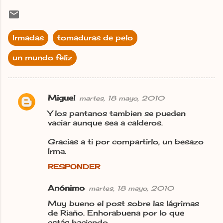
Irmadas
tomaduras de pelo
un mundo feliz
Miguel
martes, 18 mayo, 2010
C
Y los pantanos tambien se pueden
o
vaciar aunque sea a calderos.
m
Gracias a ti por compartirlo, un besazo
e
Irma.
n
RESPONDER
t
a
Anónimo
martes, 18 mayo, 2010
r
Muy bueno el post sobre las lágrimas
de Riaño. Enhorabuena por lo que
i
estás haciendo.