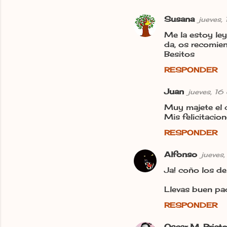
Susana
jueves,
C
Me la estoy le
o
da, os recomien
m
Besitos
e
RESPONDER
n
Juan
jueves, 16
t
Muy majete el 
a
Mis felicitacio
r
RESPONDER
i
o
Alfonso
jueves
s
Ja! coño los de 
Llevas buen pad
RESPONDER
Oscar M. Priet