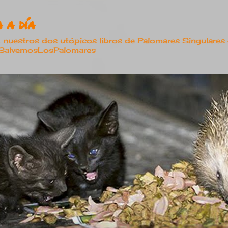
Ir al contenido principal
 a día
estros dos utópicos libros de Palomares Singulares
#SalvemosLosPalomares