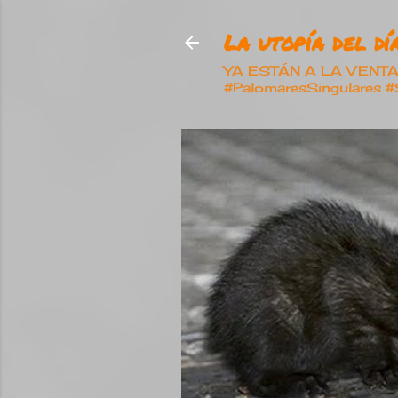
La utopía del día
YA ESTÁN A LA VENTA nu
#PalomaresSingulares 