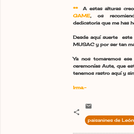
**
A estas alturas creo
GAME
, os recomiendo
dedicatoria que me has h
Desde aquí suerte este v
MUSAC y por ser tan maj
Ya nos tomaremos ese 
ceremonías Aute, que est
tenemos rastro aquí y si
Irma.-
paisanines de León