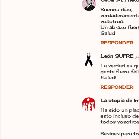
Buenos días,
verdaderamente
vosotros.
Un abrazo fuer
Salud
RESPONDER
León SUFRE
j
La verdad es q
gente fuera, fel
Salud!
RESPONDER
La utopía de I
Ha sido un pla
esto incluso d
todos vosotros
Besines para to