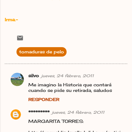
Irma.-
tomaduras de pelo
silvo
jueves, 24 febrero, 2011
C
Me imagino la Historia que contará
o
cuando se pide su retirada, saludos
m
RESPONDER
e
n
*********
jueves, 24 febrero, 2011
t
MARGARITA TORRES:
a