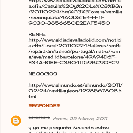
http://www.eldiadevalladolid.com/notici
r
a.cfm/Castilla%20y%20Le%C3%B3n
/20110224/bra%C3%B1osera/semilla
i
/reconquista/4A0D31E4-FF11-
o
9C30-3856650E2EAF5450
s
RENFE
http://www.eldiadevalladolid.com/notici
a.cfm/Local/20110224/talleres/renfe
/repararan/trenes/portugal/metro/rom
a/ave/madridbarcelona/49A94D6F-
F34A-B1EE-C380411598C90FC9
NEGOCIOS
http://www.elmundo.es/elmundo/2011/
02/24/castillayleon/1298567808.h
tml
RESPONDER
*********
viernes, 25 febrero, 2011
y yo me pregunto ¿cuando estos