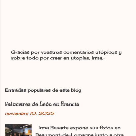
Gracias por vuestros comentarios utópicos y
sobre todo por creer en utopías, Irma.-
P
u
b
l
i
c
Entradas populares de este blog
a
r
Palomares de León en Francia
u
n
noviembre 10, 2025
c
o
m
Irma Basarte expone sus fotos en
e
Beaumont-de-Lomagne junto a otra