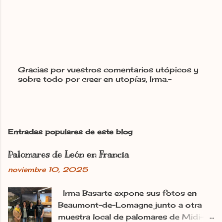
Gracias por vuestros comentarios utópicos y
sobre todo por creer en utopías, Irma.-
P
u
b
l
i
c
Entradas populares de este blog
a
r
Palomares de León en Francia
u
n
noviembre 10, 2025
c
o
m
Irma Basarte expone sus fotos en
e
Beaumont-de-Lomagne junto a otra
n
muestra local de palomares de Midi-
t