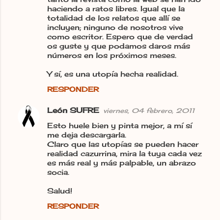
haciendo a ratos libres. Igual que la
a
totalidad de los relatos que allí se
r
incluyen; ninguno de nosotros vive
como escritor. Espero que de verdad
i
os guste y que podamos daros más
o
números en los próximos meses.
s
Y sí, es una utopía hecha realidad.
RESPONDER
León SUFRE
viernes, 04 febrero, 2011
Esto huele bien y pinta mejor, a mí sí
me deja descargarla.
Claro que las utopías se pueden hacer
realidad cazurrina, mira la tuya cada vez
es más real y más palpable, un abrazo
socia.
Salud!
RESPONDER