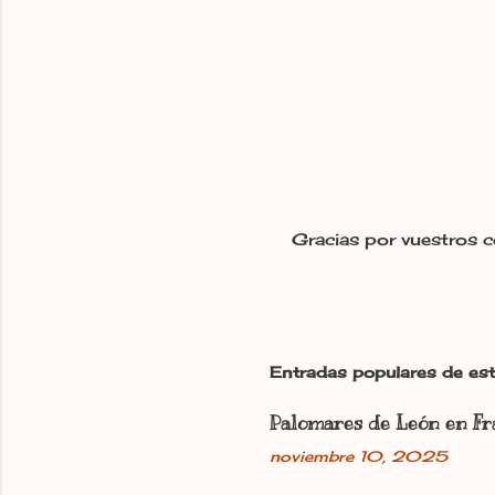
Gracias por vuestros c
P
u
b
l
i
c
Entradas populares de est
a
r
Palomares de León en Fr
u
n
noviembre 10, 2025
c
o