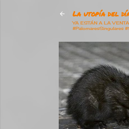
La utopía del día
YA ESTÁN A LA VENTA nu
#PalomaresSingulares 