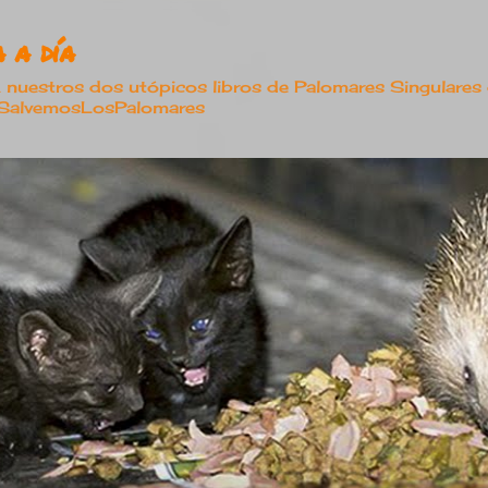
Ir al contenido principal
 a día
estros dos utópicos libros de Palomares Singulares
#SalvemosLosPalomares