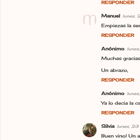
RESPONDER
i
o
Manuel
lunes, 
s
Empiezas la se
RESPONDER
Anónimo
lunes
Muchas gracias
Un abrazo,
RESPONDER
Anónimo
lunes
Ya lo decia la 
RESPONDER
Silvia
lunes, 23
Buen vino! Un 