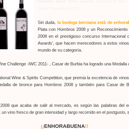
Decanter World Wine Awards
, International Wine
Spirits Competition 2011
Sin duda,
la bodega berciana está de enhor
Plata con Hombros 2008 y un Reconocimiento 
2008 en el prestigioso concurso Internacional
Awards’, que hacen merecedores a estos vinos 
mundo de su categoría.
Wine Challenge -IWC 2011- , Casar de Burbia ha logrado una Medalla
tional Wine & Spirits Competition, que premia la excelencia de vinos
edalla de bronce para Hombros 2008 y también para Casar de Bu
08 que acaba de salir al mercado, es según las palabras del enó
 un vino fresco de gran intensidad y largo recorrido en el postgusto, s
¡¡
ENHORABUENA
!!