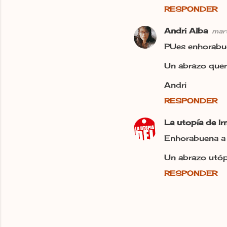
RESPONDER
Andri Alba
mar
PUes enhorabue
Un abrazo queri
Andri
RESPONDER
La utopía de I
Enhorabuena a 
Un abrazo utópi
RESPONDER