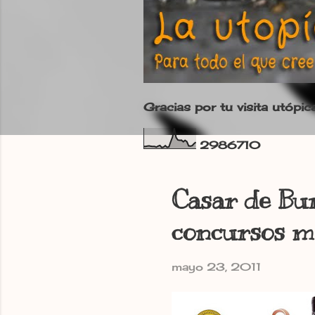
Gracias por tu visita utópic
2
9
8
6
7
1
0
Casar de Bur
concursos má
mayo 23, 2011