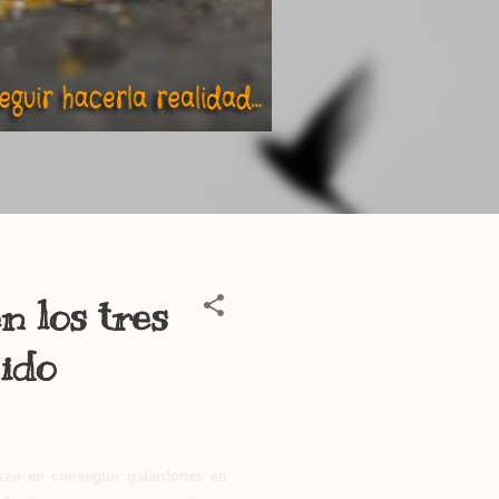
n los tres
ido
erzo en conseguir galardones en