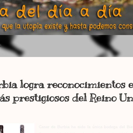
a
bia logra reconocimientos e
s prestigiosos del Reino Un
Casar de Burbia ha sido la única bodega del Bi