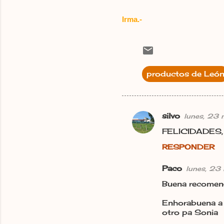
Irma.-
productos de Leó
silvo
lunes, 23 
C
FELICIDADES, e
o
RESPONDER
m
e
Paco
lunes, 23
n
Buena recomenda
t
Enhorabuena a 
a
otro pa Sonia
r