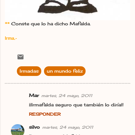
**
Conste que lo ha dicho Mafalda.
Irma.-
Irmadas
un mundo feliz
Mar
martes, 24 mayo, 2011
C
¡¡Irmafalda seguro que también lo diría!!
o
RESPONDER
m
e
silvo
martes, 24 mayo, 2011
n