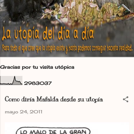
Gracias por tu visita utópica
2
9
8
3
0
3
7
Como diría Mafalda desde su utopía
mayo 24, 2011