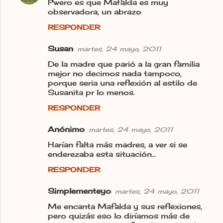
Pwero es que Mafalda es muy
t
observadora, un abrazo
a
RESPONDER
r
Susan
martes, 24 mayo, 2011
i
De la madre que parió a la gran familia
o
mejor no decimos nada tampoco,
s
porque seria una reflexión al estilo de
Susanita pr lo menos.
RESPONDER
Anónimo
martes, 24 mayo, 2011
Harían falta más madres, a ver si se
enderezaba esta situación...
RESPONDER
Simplementeyo
martes, 24 mayo, 2011
Me encanta Mafalda y sus reflexiones,
pero quizás eso lo diríamos más de