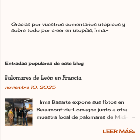
Gracias por vuestros comentarios utópicos y
sobre todo por creer en utopías, Irma.-
P
u
b
l
i
c
Entradas populares de este blog
a
r
Palomares de León en Francia
u
n
noviembre 10, 2025
c
o
m
Irma Basarte expone sus fotos en
e
Beaumont-de-Lomagne junto a otra
n
muestra local de palomares de Midi-
t
Pyrénéss. Irma Basarte (tercera por la
a
r
LEER MÁS»
izquierda) con Miguel Pastrana y las
i
colaboradoras francesas. dl Ana