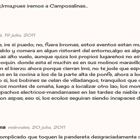
,Irma,pues iremos a Camposalinas...
, 19 julio, 2011
, ire si puedo; no, fuera bromas, estos eventos estan m
ueblo y comera en algun ristorant del entorno,algo es alg
 alto vuelo, aunque quiza los propios lugareños no est
 poquin. donde esta el muchin es en sus molinos maravillo
en el bierzo ahora porque cierran lms, no te jode que esp
s en la cocina a los de la parte alta de ponfe, ahora a lo
 si, los bobines se celan de villadangos, tranquilos que
los montes de omaña, luego a localizar otro lao; los mo
spachos electricos-mandamases en las tardes de niebla 
on aspas; eso si, los ecolos seguiran siendo incapaces de
rma
miércoles, 20 julio, 2011
complicado que toquen la pandereta desgraciadamente 