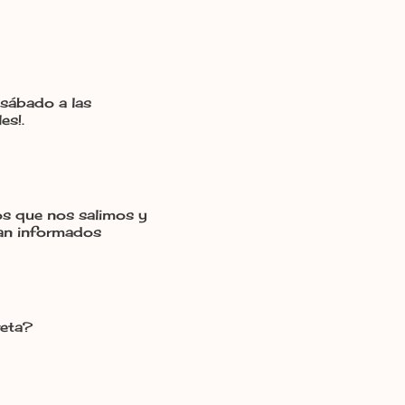
 sábado a las
es!.
s que nos salimos y
tan informados
reta?