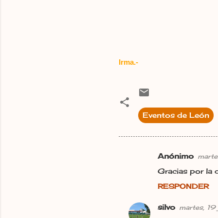
Irma.-
Eventos de León
Anónimo
marte
C
Gracias por la
o
RESPONDER
m
e
silvo
martes, 19 
n