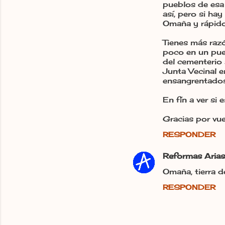
pueblos de esa
así, pero si ha
Omaña y rápido
Tienes más raz
poco en un pueb
del cementerio 
Junta Vecinal e
ensangrentados
En fín a ver si
Gracias por vue
RESPONDER
Reformas Arias
Omaña, tierra d
RESPONDER