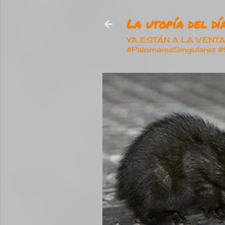
La utopía del día
YA ESTÁN A LA VENTA nu
#PalomaresSingulares 