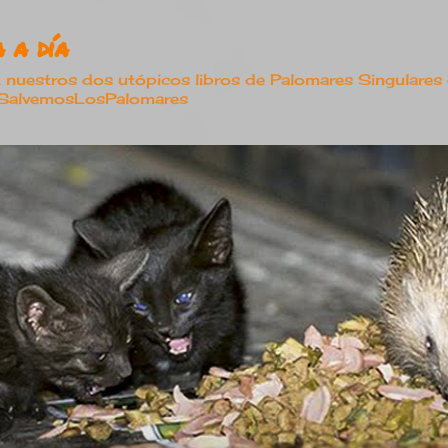
Ir al contenido principal
 a día
estros dos utópicos libros de Palomares Singulares
#SalvemosLosPalomares