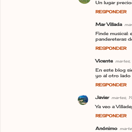
Un lugar precio
t
RESPONDER
a
r
Mar Villada
mar
i
Finde musical: 
pandereteras de
o
s
RESPONDER
Vicente
martes, 
En este blog s
yo al otro lado
RESPONDER
Javier
martes, 1
Ya veo a Villad
RESPONDER
Anónimo
marte