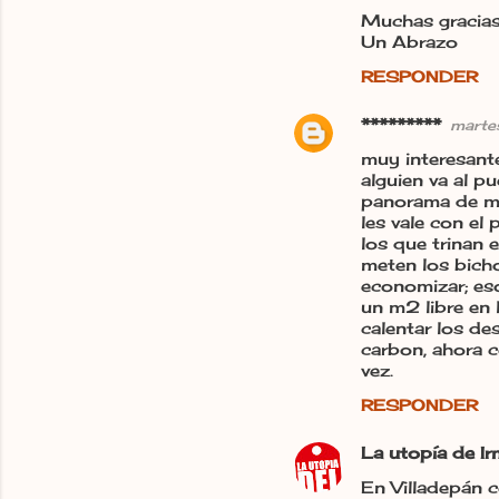
Muchas gracias
Un Abrazo
RESPONDER
*********
martes
muy interesante
alguien va al p
panorama de mas
les vale con el
los que trinan 
meten los bicho
economizar; eso
un m2 libre en 
calentar los de
carbon, ahora c
vez.
RESPONDER
La utopía de I
En Villadepán 