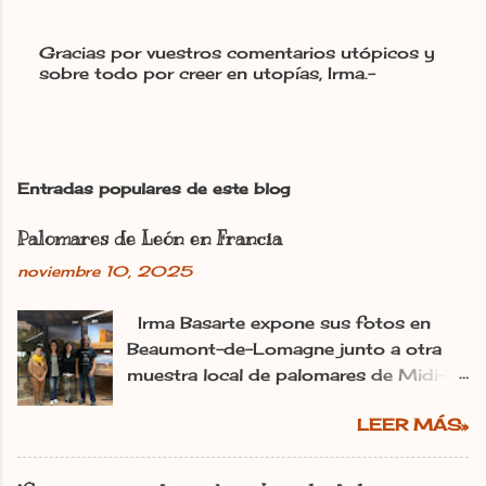
Gracias por vuestros comentarios utópicos y
sobre todo por creer en utopías, Irma.-
P
u
b
l
i
c
Entradas populares de este blog
a
r
Palomares de León en Francia
u
n
noviembre 10, 2025
c
o
m
Irma Basarte expone sus fotos en
e
Beaumont-de-Lomagne junto a otra
n
muestra local de palomares de Midi-
t
Pyrénéss. Irma Basarte (tercera por la
a
r
LEER MÁS»
izquierda) con Miguel Pastrana y las
i
colaboradoras francesas. dl Ana
o
Gaitero León 11.11.2025 | 06:00