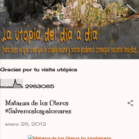
Gracias por tu visita utópica
2
9
8
3
0
8
5
Matanza de los Oteros
#Salvemoslospalomares
enero 28, 2012