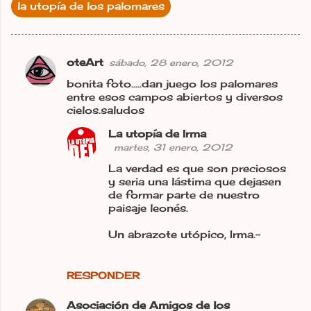
la utopía de los palomares
oteArt
sábado, 28 enero, 2012
C
bonita foto.....dan juego los palomares
o
entre esos campos abiertos y diversos
m
cielos.saludos
e
La utopía de Irma
n
martes, 31 enero, 2012
t
La verdad es que son preciosos
y seria una lástima que dejasen
a
de formar parte de nuestro
r
paisaje leonés.
i
Un abrazote utópico, Irma.-
o
s
RESPONDER
Asociación de Amigos de los