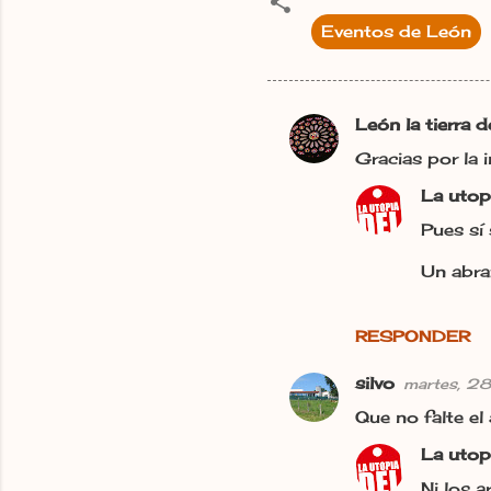
Eventos de León
León la tierra 
C
Gracias por la 
o
La utop
m
e
Pues sí
n
Un abra
t
a
RESPONDER
r
i
silvo
martes, 28
o
Que no falte el 
s
La utop
Ni los a