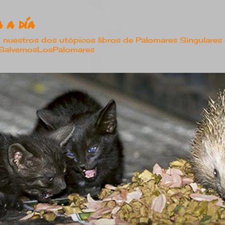
Ir al contenido principal
 a día
estros dos utópicos libros de Palomares Singulares
#SalvemosLosPalomares