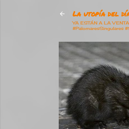
La utopía del día
YA ESTÁN A LA VENTA nu
#PalomaresSingulares 