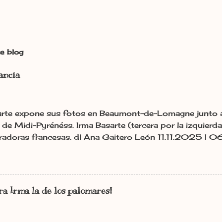
e blog
ancia
rte expone sus fotos en Beaumont-de-Lomagne junto a 
de Midi-Pyrénéss. Irma Basarte (tercera por la izquierd
oradoras francesas. dl Ana Gaitero León 11.11.2025 | 0
 | 10:25 En: León Francia Exposiciones España Pirineo
ez traspasa los Pirineos. Y se ha plantado en Francia co
nniers de la région de León» es el título de la exposició
e de la Maison Fermant de la localidad francesa de Be
a Irma la de los palomares!
bre, exhibe una muestra de conventillos de la región de
as están promovidas por la Comunidad de Comarcas y l
de Lomagne. «Presentar la exposición Palomares de Leó