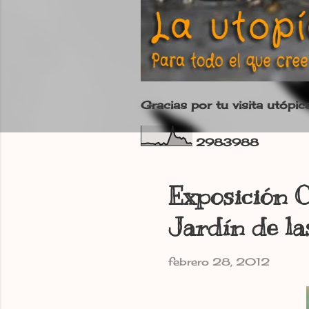
Gracias por tu visita utópic
2
9
8
3
9
8
8
Exposición C
Jardín de la
febrero 28, 2012