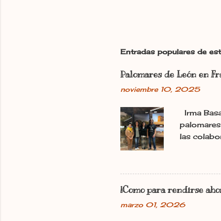
P
u
b
l
i
c
Entradas populares de est
a
r
Palomares de León en Fr
u
n
noviembre 10, 2025
c
o
Irma Basa
m
e
palomares 
n
las colab
t
11.11.2025
a
Basarte Di
r
i
«Les pigeo
o
en la Cav
¡Como para rendirse ahor
desde octu
marzo 01, 2026
sala. Amb
Beaumont 