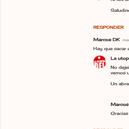
Saludine
RESPONDER
Marcos DK
mar
Hay que sacar u
La utop
No deje
vemos u
Un abra
Marcos
Gracias 