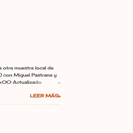
otra muestra local de
a) con Miguel Pastrana y
6:00 Actualizado:
s La utopía de Irma
LEER MÁS»
n los palomares de León.
n que se abrió este lunes
aumont-de-Lomagne que,
l Midi-Pyrénéss en otra
a Oficina de Turismo de
n. Utopía en camino y