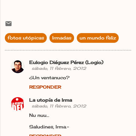
fotos utópicas
Irmadas
un mundo feliz
Eulogio Diéguez Pérez (Logio)
C
sábado, 11 febrero, 2012
o
¿Un ventanuco?
m
RESPONDER
e
n
La utopía de Irma
sábado, 11 febrero, 2012
t
Nu nuu...
a
r
Saludines, Irma.-
i