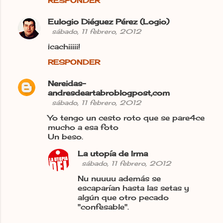
RESPONDER
o
Eulogio Diéguez Pérez (Logio)
s
sábado, 11 febrero, 2012
¡cachiiiii!
RESPONDER
Nereidas-
andresdeartabroblogpost,com
sábado, 11 febrero, 2012
Yo tengo un cesto roto que se pare4ce
mucho a esa foto
Un beso.
La utopía de Irma
sábado, 11 febrero, 2012
Nu nuuuu además se
escaparían hasta las setas y
algún que otro pecado
"confesable".