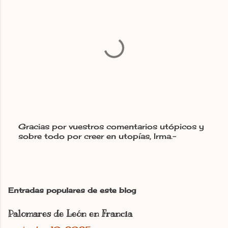
Gracias por vuestros comentarios utópicos y
sobre todo por creer en utopías, Irma.-
P
u
b
l
i
c
Entradas populares de este blog
a
r
Palomares de León en Francia
u
n