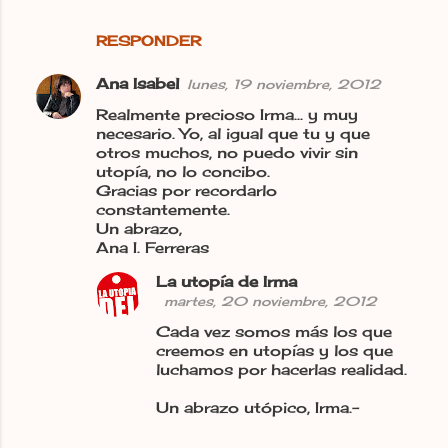
i
o
RESPONDER
s
Ana Isabel
lunes, 19 noviembre, 2012
Realmente precioso Irma... y muy
necesario. Yo, al igual que tu y que
otros muchos, no puedo vivir sin
utopía, no lo concibo.
Gracias por recordarlo
constantemente.
Un abrazo,
Ana I. Ferreras
La utopía de Irma
martes, 20 noviembre, 2012
Cada vez somos más los que
creemos en utopías y los que
luchamos por hacerlas realidad.
Un abrazo utópico, Irma.-