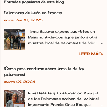
Entradas populares de este blog
a
r
Palomares de León en Francia
u
n
noviembre 10, 2025
c
o
m
Irma Basarte expone sus fotos en
e
Beaumont-de-Lomagne junto a otra
n
muestra local de palomares de Midi-
t
Pyrénéss. Irma Basarte (tercera por la
a
r
LEER MÁS»
izquierda) con Miguel Pastrana y las
i
colaboradoras francesas. dl Ana
o
Gaitero León 11.11.2025 | 06:00
¡Como para rendirse ahora Irma la de los
Actualizado: 11.11.2025 | 10:25 En:
palomares!
León Francia Exposiciones España
marzo 01, 2026
Pirineos La utopía de Irma Basarte
Diez traspasa los Pirineos. Y se ha
Irma Basarte y su asociación Amigos
plantado en Francia con los palomares
de los Palomares acaban de recibir el
de León. «Les pigeonniers de la région
importante Premio Ones Bosque
de León» es el título de la exposición