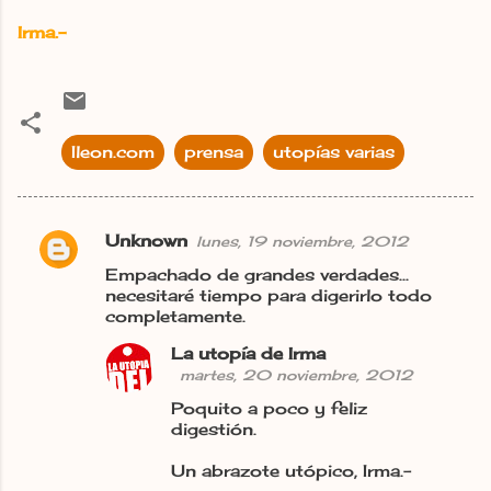
Irma.-
Ileon.com
prensa
utopías varias
Unknown
lunes, 19 noviembre, 2012
C
Empachado de grandes verdades...
o
necesitaré tiempo para digerirlo todo
m
completamente.
e
La utopía de Irma
n
martes, 20 noviembre, 2012
t
Poquito a poco y feliz
digestión.
a
r
Un abrazote utópico, Irma.-