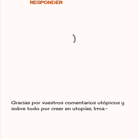
RESPONDER
Gracias por vuestros comentarios utópicos y
sobre todo por creer en utopías, Irma.-
P
u
b
l
i
c