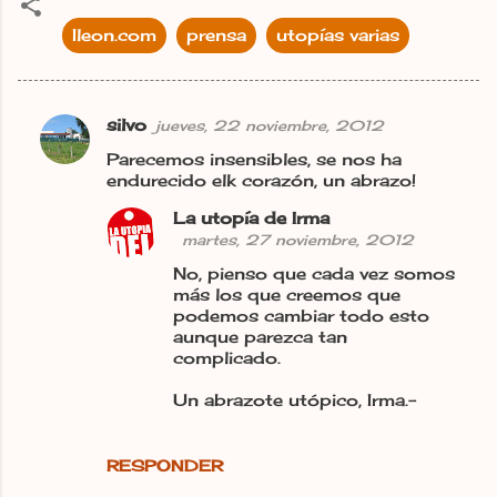
Ileon.com
prensa
utopías varias
silvo
jueves, 22 noviembre, 2012
C
Parecemos insensibles, se nos ha
o
endurecido elk corazón, un abrazo!
m
La utopía de Irma
e
martes, 27 noviembre, 2012
n
No, pienso que cada vez somos
t
más los que creemos que
podemos cambiar todo esto
a
aunque parezca tan
r
complicado.
i
Un abrazote utópico, Irma.-
o
s
RESPONDER