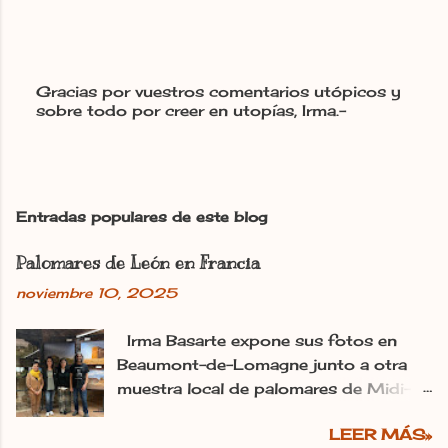
Gracias por vuestros comentarios utópicos y
sobre todo por creer en utopías, Irma.-
P
u
b
l
i
c
Entradas populares de este blog
a
r
Palomares de León en Francia
u
n
noviembre 10, 2025
c
o
m
Irma Basarte expone sus fotos en
e
Beaumont-de-Lomagne junto a otra
n
muestra local de palomares de Midi-
t
Pyrénéss. Irma Basarte (tercera por la
a
r
LEER MÁS»
izquierda) con Miguel Pastrana y las