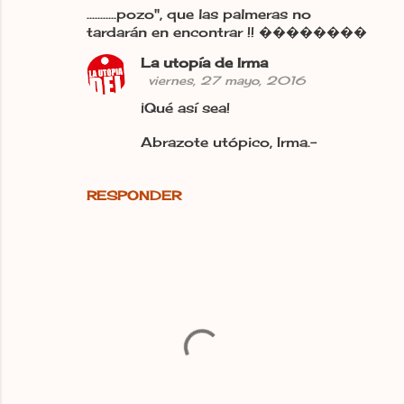
...........pozo", que las palmeras no
o
tardarán en encontrar !! ��������
m
La utopía de Irma
e
viernes, 27 mayo, 2016
n
¡Qué así sea!
t
Abrazote utópico, Irma.-
a
r
RESPONDER
i
o
s