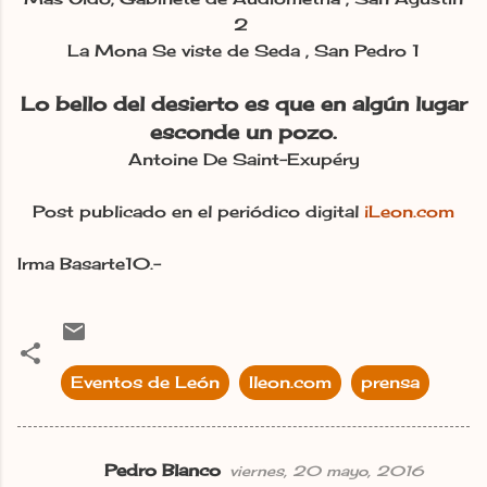
2
La Mona Se viste de Seda , San Pedro 1
Lo bello del desierto es que en algún lugar
esconde un pozo.
Antoine De Saint-Exupéry
Post publicado en el periódico digital
iLeon.com
Irma Basarte10.-
Eventos de León
Ileon.com
prensa
Pedro Blanco
viernes, 20 mayo, 2016
C