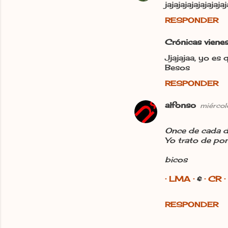
jajajajajajajaja
RESPONDER
Crónicas viene
Jjajajaa, yo es
Besos
RESPONDER
alfonso
miércol
Once de cada di
Yo trato de pone
bicos
· LMA ·
&
· CR ·
RESPONDER