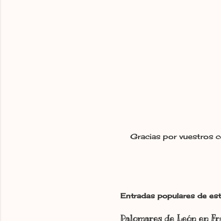
Gracias por vuestros c
P
u
b
l
i
c
Entradas populares de est
a
r
Palomares de León en Fr