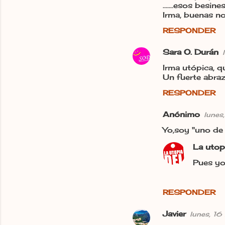
t
.......esos besine
Irma, buenas no
a
r
RESPONDER
i
Sara O. Durán
o
Irma utópica, q
s
Un fuerte abraz
RESPONDER
Anónimo
lunes
Yo,soy "uno de 
La utop
Pues yo 
RESPONDER
Javier
lunes, 1