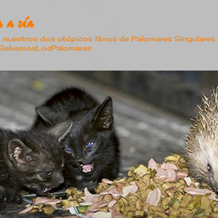
Ir al contenido principal
 a día
estros dos utópicos libros de Palomares Singulares
#SalvemosLosPalomares