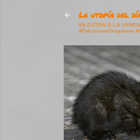
La utopía del día
YA ESTÁN A LA VENTA nu
#PalomaresSingulares 