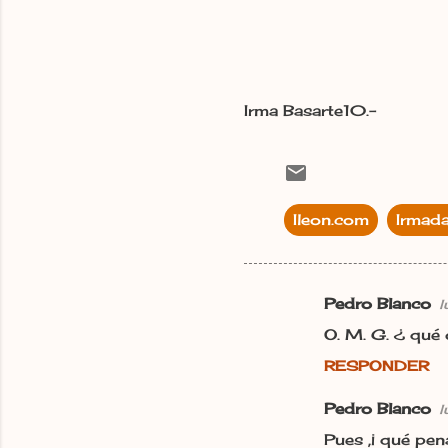
Irma Basarte10.-
Ileon.com
Irmad
Pedro Blanco
l
C
O. M. G. ¿ qué 
o
RESPONDER
m
e
Pedro Blanco
l
n
Pues ,¡ qué pena