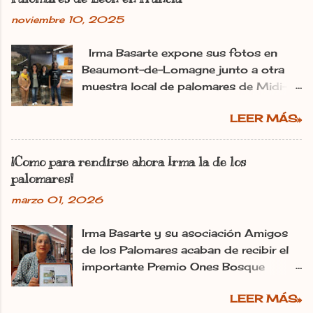
n
noviembre 10, 2025
c
o
m
Irma Basarte expone sus fotos en
e
Beaumont-de-Lomagne junto a otra
n
muestra local de palomares de Midi-
t
Pyrénéss. Irma Basarte (tercera por la
a
r
LEER MÁS»
izquierda) con Miguel Pastrana y las
i
colaboradoras francesas. dl Ana
o
Gaitero León 11.11.2025 | 06:00
¡Como para rendirse ahora Irma la de los
Actualizado: 11.11.2025 | 10:25 En:
palomares!
León Francia Exposiciones España
marzo 01, 2026
Pirineos La utopía de Irma Basarte
Diez traspasa los Pirineos. Y se ha
Irma Basarte y su asociación Amigos
plantado en Francia con los palomares
de los Palomares acaban de recibir el
de León. «Les pigeonniers de la région
importante Premio Ones Bosque
de León» es el título de la exposición
Habitado de la Fundación
que se abrió este lunes en la Cave de
LEER MÁS»
Mediterrània. Fulgencio Fernández
la Maison Fermant de la localidad