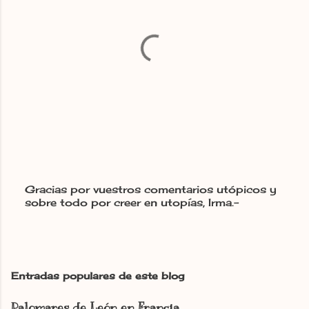
Gracias por vuestros comentarios utópicos y
sobre todo por creer en utopías, Irma.-
P
u
b
l
i
c
Entradas populares de este blog
a
r
Palomares de León en Francia
u