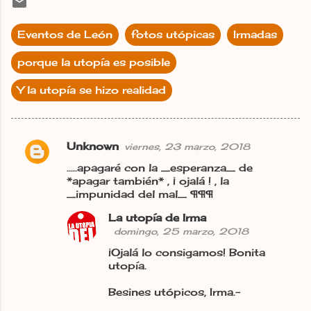
Eventos de León
fotos utópicas
Irmadas
porque la utopía es posible
Y la utopía se hizo realidad
Unknown
viernes, 23 marzo, 2018
C
.....apagaré con la _esperanza_ de
o
*apagar también* , ¡ ojalá ! , la
m
_impunidad del mal_ ¶¶¶
e
La utopía de Irma
n
domingo, 25 marzo, 2018
t
¡Ojalá lo consigamos! Bonita
utopía.
a
r
Besines utópicos, Irma.-
i