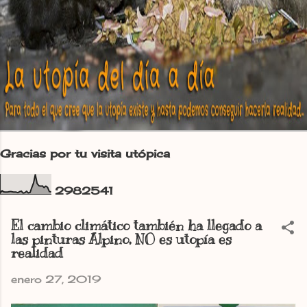
Gracias por tu visita utópica
2
9
8
2
5
4
1
El cambio climático también ha llegado a
las pinturas Alpino, NO es utopía es
realidad
enero 27, 2019