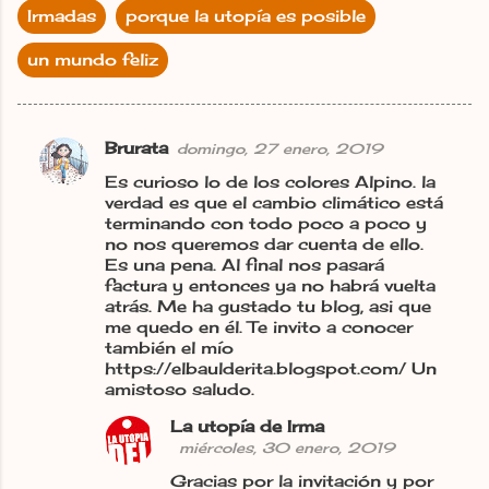
Irmadas
porque la utopía es posible
un mundo feliz
Brurata
domingo, 27 enero, 2019
C
Es curioso lo de los colores Alpino. la
o
verdad es que el cambio climático está
m
terminando con todo poco a poco y
no nos queremos dar cuenta de ello.
e
Es una pena. Al final nos pasará
n
factura y entonces ya no habrá vuelta
atrás. Me ha gustado tu blog, asi que
t
me quedo en él. Te invito a conocer
a
también el mío
https://elbaulderita.blogspot.com/ Un
r
amistoso saludo.
i
La utopía de Irma
o
miércoles, 30 enero, 2019
s
Gracias por la invitación y por