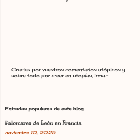
Gracias por vuestros comentarios utópicos y
sobre todo por creer en utopías, Irma.-
P
u
b
l
i
c
Entradas populares de este blog
a
r
Palomares de León en Francia
u
n
noviembre 10, 2025
c