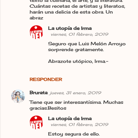
texto la culinaria, el arte, y la literatura.
Cuántas recetas de artistas y literatos,
e
harán una delicia de esta obra. Un
n
abraz
t
La utopía de Irma
a
viernes, 01 febrero, 2019
r
Seguro que Luis Melón Arroyo
sorprende gratamente.
i
o
Abrazote utópico, Irma.-
s
RESPONDER
Brurata
jueves, 31 enero, 2019
Tiene que ser interesantísima. Muchas
gracias.Besitos
La utopía de Irma
viernes, 01 febrero, 2019
Estoy segura de ello.