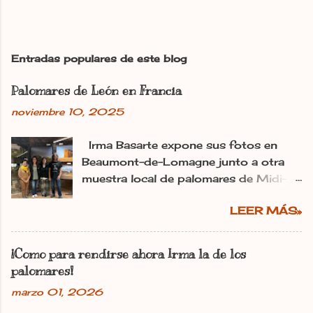
b
l
i
c
Entradas populares de este blog
a
r
Palomares de León en Francia
u
n
noviembre 10, 2025
c
o
m
Irma Basarte expone sus fotos en
e
Beaumont-de-Lomagne junto a otra
n
muestra local de palomares de Midi-
t
Pyrénéss. Irma Basarte (tercera por la
a
r
LEER MÁS»
izquierda) con Miguel Pastrana y las
i
colaboradoras francesas. dl Ana
o
Gaitero León 11.11.2025 | 06:00
¡Como para rendirse ahora Irma la de los
Actualizado: 11.11.2025 | 10:25 En:
palomares!
León Francia Exposiciones España
marzo 01, 2026
Pirineos La utopía de Irma Basarte
Diez traspasa los Pirineos. Y se ha