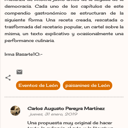
democracia. Cada uno de los capítulos de este
compendio gastronómico se estructuran de la
siguiente forma: Una receta creada, rescatada o
trasformada del recetario popular, un cartel sobre la
misma, un texto explicativo y ocasionalmente una
performance culinaria.
Irma Basarte10.-
Eventos de León
paisanines de León
Carlos Augusto Pereyra Martínez
C
jueves, 31 enero, 2019
o
Una propuesta muy original de hacer
m