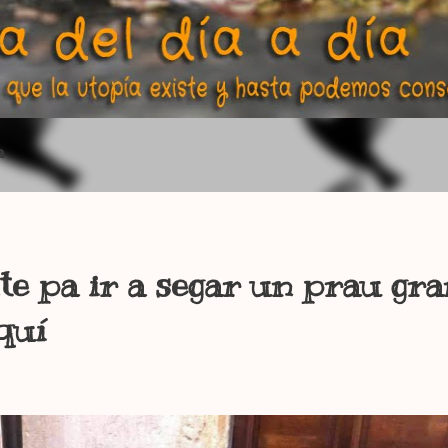
a
te pa ir a segar un prau gran
quí