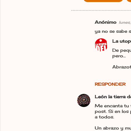
Anónimo
lunes
C
ya no se sabe se
o
La utop
m
e
De pequ
pero...
n
t
Abrazot
a
r
RESPONDER
i
León la tierra 
o
Me encanta tu 
s
post. Si en los
a todos.
Un abrazo y muc