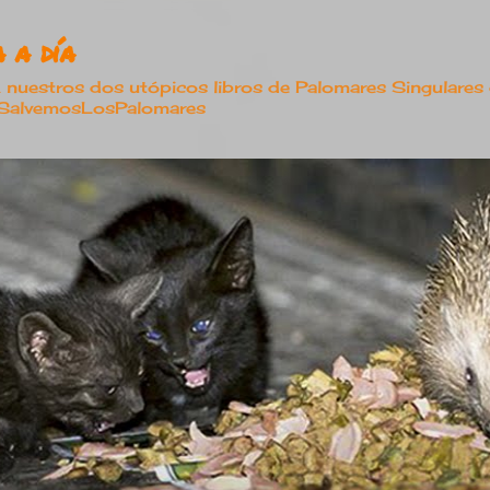
Ir al contenido principal
 a día
estros dos utópicos libros de Palomares Singulares
#SalvemosLosPalomares