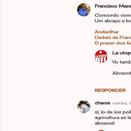
Francisco Manue
Concordo com a
Um abraço e b
Andarilhar
Dedais de Franc
O prazer dos li
La utop
Yo tamb
Abrazot
RESPONDER
chema
martes,
sí, lo de los p
agricultura es 
abrazos!