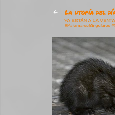
La utopía del día
YA ESTÁN A LA VENTA nu
#PalomaresSingulares 