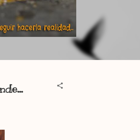
de...