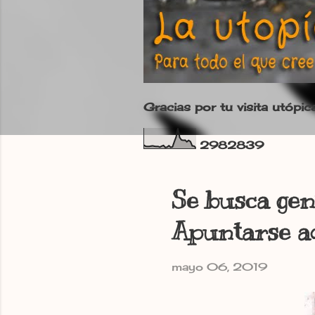
Gracias por tu visita utópic
2
9
8
2
8
3
9
Se busca gen
Apuntarse a
mayo 06, 2019