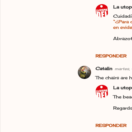
La utop
Cuidadí
“¿Para q
en evide
Abrazot
RESPONDER
Catalin
martes,
The chairs are 
La utop
The beac
Regards,
RESPONDER