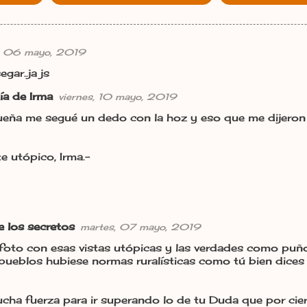
, 06 mayo, 2019
gar..ja js
ía de Irma
viernes, 10 mayo, 2019
eña me segué un dedo con la hoz y eso que me dijeron q
e utópico, Irma.-
de los secretos
martes, 07 mayo, 2019
foto con esas vistas utópicas y las verdades como puño
 pueblos hubiese normas ruralísticas como tú bien dices 
ha fuerza para ir superando lo de tu Duda que por cier