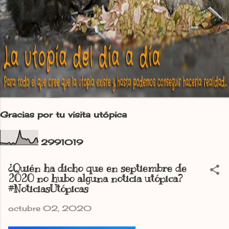
Gracias por tu visita utópica
2
9
9
1
0
1
9
¿Quién ha dicho que en septiembre de
2020 no hubo alguna noticia utópica?
#NoticiasUtópicas
octubre 02, 2020