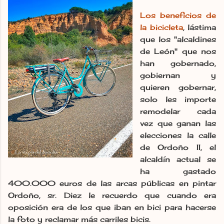
Los beneficios de
la bicicleta
, lástima
que los "alcaldines
de León" que nos
han gobernado,
gobiernan y
quieren gobernar,
solo les importe
remodelar cada
vez que ganan las
elecciones la calle
de Ordoño II, el
alcaldín actual se
ha gastado
400.000 euros de las arcas públicas en pintar
Ordoño, sr. Diez le recuerdo que cuando era
oposición era de los que iban en bici para hacerse
la foto y reclamar más carriles bicis.