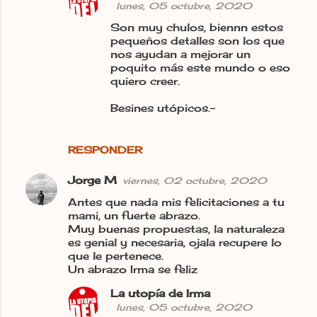
lunes, 05 octubre, 2020
o
Son muy chulos, biennn estos
s
pequeños detalles son los que
nos ayudan a mejorar un
poquito más este mundo o eso
quiero creer.
Besines utópicos.-
RESPONDER
Jorge M
viernes, 02 octubre, 2020
Antes que nada mis felicitaciones a tu
mami, un fuerte abrazo.
Muy buenas propuestas, la naturaleza
es genial y necesaria, ojala recupere lo
que le pertenece.
Un abrazo Irma se feliz
La utopía de Irma
lunes, 05 octubre, 2020