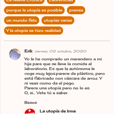
porque la utopía es posible
prensa
un mundo feliz
utopías varias
Y la utopía se hizo realidad
Erik
viernes, 02 octubre, 2020
C
Yo le he comprado un merendero a mi
o
hija para que se lleve la comida al
m
laboratorio. Es que la autónoma le
coge muy lejos.parece de plástico, pero
e
está fabricado con cáscara de arroz. Y
n
ni veas como da el pego.
Parece una utopía pero no lo es.
t
O, si... Vete tú a saber.
a
Besos
r
i
La utopía de Irma