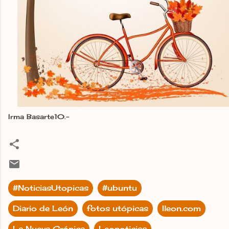
Irma Basarte10.-
#NoticiasUtopicas
#ubuntu
Diario de León
fotos utópicas
Ileon.com
La Nueva Crónica
Leonoticias