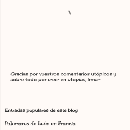
Gracias por vuestros comentarios utópicos y
sobre todo por creer en utopías, Irma.-
P
u
b
l
i
c
Entradas populares de este blog
a
r
Palomares de León en Francia
u
n