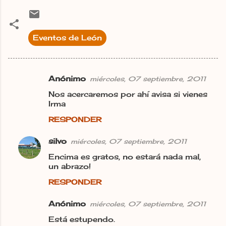
Eventos de León
Anónimo
miércoles, 07 septiembre, 2011
C
Nos acercaremos por ahí avisa si vienes
o
Irma
m
RESPONDER
e
n
silvo
miércoles, 07 septiembre, 2011
t
Encima es gratos, no estará nada mal,
un abrazo!
a
r
RESPONDER
i
Anónimo
miércoles, 07 septiembre, 2011
o
Está estupendo.
s