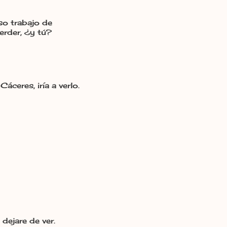
oso trabajo de
erder, ¿y tú?
áceres, iría a verlo.
dejare de ver.