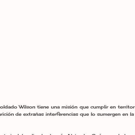
ldado Wilson tiene una misión que cumplir en territo
arición de extrañas interferencias que lo sumergen en la v