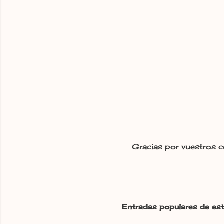
Gracias por vuestros c
P
u
b
l
i
c
Entradas populares de est
a
r