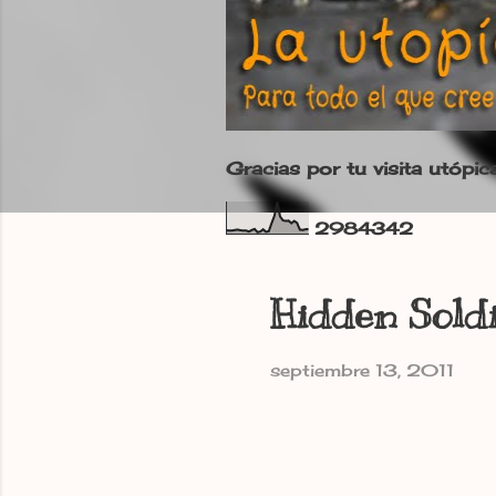
Gracias por tu visita utópic
2
9
8
4
3
4
2
Hidden Soldi
septiembre 13, 2011