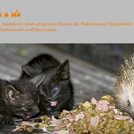
Ir al contenido principal
 a día
estros dos utópicos libros de Palomares Singulares
#SalvemosLosPalomares