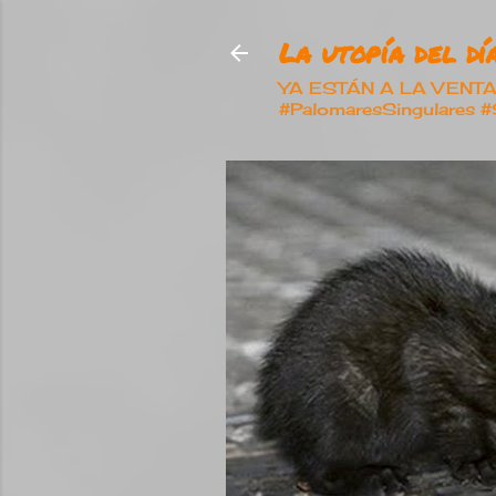
La utopía del día
YA ESTÁN A LA VENTA nu
#PalomaresSingulares 