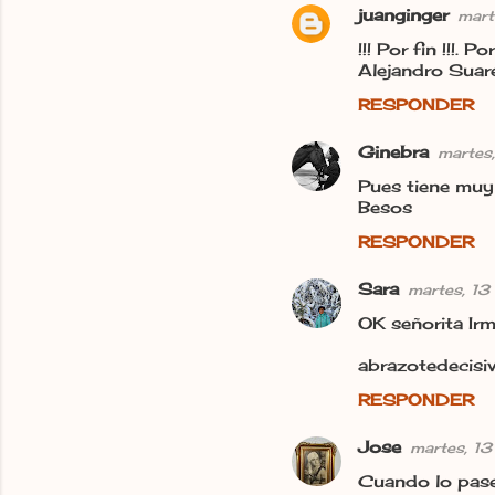
juanginger
mart
C
!!! Por fin !!!.
o
Alejandro Suare
m
RESPONDER
e
n
Ginebra
martes
t
Pues tiene muy 
Besos
a
r
RESPONDER
i
Sara
martes, 13
o
OK señorita Ir
s
abrazotedecisi
RESPONDER
Jose
martes, 13
Cuando lo pase