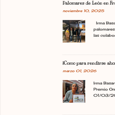
Palomares de León en Fr
u
n
noviembre 10, 2025
c
o
Irma Basa
m
e
palomares 
n
las colab
t
11.11.2025
a
Basarte Di
r
i
«Les pigeo
o
en la Cav
¡Como para rendirse ahor
desde octu
marzo 01, 2026
sala. Amb
Beaumont 
Irma Basar
compartir 
Premio On
cumplido u
01/03/202
en la 32 e
Cuando alg
que es co