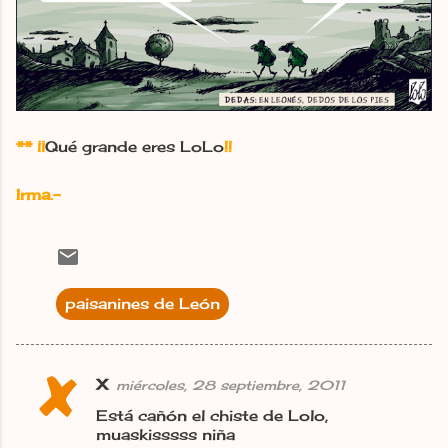
**
¡¡
Qué grande eres LoLo
!!
Irma.-
paisanines de León
X
miércoles, 28 septiembre, 2011
C
Está cañón el chiste de Lolo,
o
muaskisssss niña