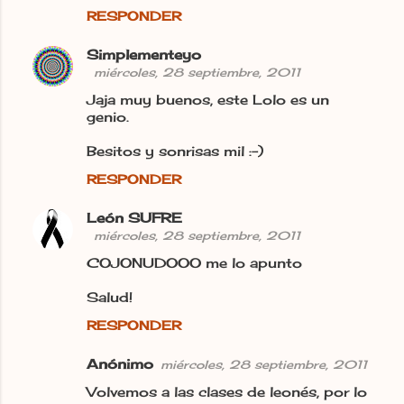
m
RESPONDER
e
n
Simplementeyo
miércoles, 28 septiembre, 2011
t
Jaja muy buenos, este Lolo es un
a
genio.
r
Besitos y sonrisas mil :-)
i
o
RESPONDER
s
León SUFRE
miércoles, 28 septiembre, 2011
COJONUDOOO me lo apunto
Salud!
RESPONDER
Anónimo
miércoles, 28 septiembre, 2011
Volvemos a las clases de leonés, por lo