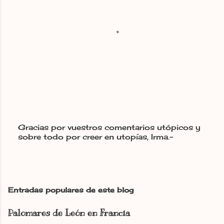
Gracias por vuestros comentarios utópicos y
sobre todo por creer en utopías, Irma.-
P
u
b
l
i
c
Entradas populares de este blog
a
r
Palomares de León en Francia
u
n