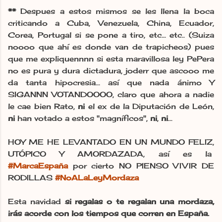
**
Despues a estos mismos se les llena la boca
criticando a Cuba, Venezuela, China, Ecuador,
Corea, Portugal si se pone a tiro, etc... etc.. (Suiza
noooo que ahí es donde van de trapicheos) pues
que me expliquennnn si esta maravillosa ley PePera
no es pura y dur
a dictadura, joderr que ascooo me
da tanta hipocresia... así que nada ánimo Y
SIGANNN VOTANDOOOO, claro que ahora a nadie
le cae bien Rato,
ni
el ex de la Diputación de León,
ni
han votado a estos "magníficos",
ni
,
ni
...
HOY ME HE LEVANTADO EN UN MUNDO FELIZ,
UTÓPICO Y AMORDAZADA, así es la
#
MarcaEspaña
por cierto NO PIENSO VIVIR DE
RODILLAS
#NoALaLeyMordaza
Esta navidad
si regalas o te regalan una mordaza,
irás acorde con los tiempos que corren en España.