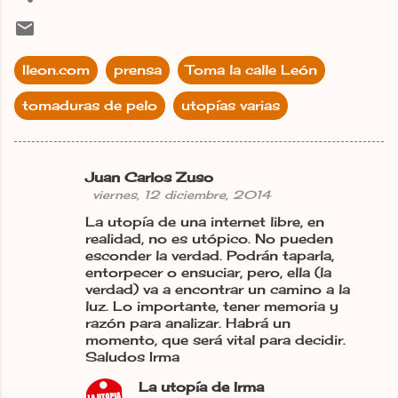
Ileon.com
prensa
Toma la calle León
tomaduras de pelo
utopías varias
Juan Carlos Zuso
C
viernes, 12 diciembre, 2014
o
La utopía de una internet libre, en
m
realidad, no es utópico. No pueden
esconder la verdad. Podrán taparla,
e
entorpecer o ensuciar, pero, ella (la
n
verdad) va a encontrar un camino a la
luz. Lo importante, tener memoria y
t
razón para analizar. Habrá un
a
momento, que será vital para decidir.
Saludos Irma
r
i
La utopía de Irma