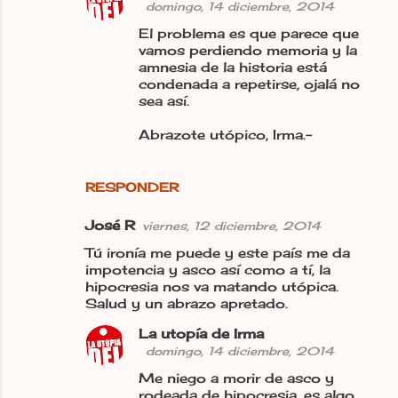
domingo, 14 diciembre, 2014
o
El problema es que parece que
s
vamos perdiendo memoria y la
amnesia de la historia está
condenada a repetirse, ojalá no
sea así.
Abrazote utópico, Irma.-
RESPONDER
José R
viernes, 12 diciembre, 2014
Tú ironía me puede y este país me da
impotencia y asco así como a tí, la
hipocresia nos va matando utópica.
Salud y un abrazo apretado.
La utopía de Irma
domingo, 14 diciembre, 2014
Me niego a morir de asco y
rodeada de hipocresia, es algo