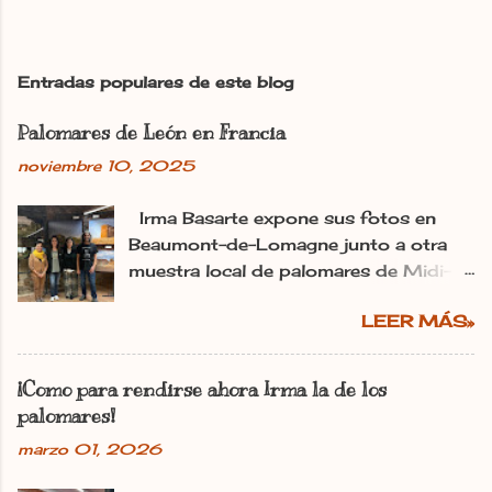
b
l
i
c
Entradas populares de este blog
a
r
Palomares de León en Francia
u
n
noviembre 10, 2025
c
o
m
Irma Basarte expone sus fotos en
e
Beaumont-de-Lomagne junto a otra
n
muestra local de palomares de Midi-
t
Pyrénéss. Irma Basarte (tercera por la
a
r
LEER MÁS»
izquierda) con Miguel Pastrana y las
i
colaboradoras francesas. dl Ana
o
Gaitero León 11.11.2025 | 06:00
¡Como para rendirse ahora Irma la de los
Actualizado: 11.11.2025 | 10:25 En:
palomares!
León Francia Exposiciones España
marzo 01, 2026
Pirineos La utopía de Irma Basarte
Diez traspasa los Pirineos. Y se ha