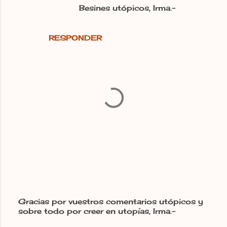
Besines utópicos, Irma.-
RESPONDER
Gracias por vuestros comentarios utópicos y
sobre todo por creer en utopías, Irma.-
P
u