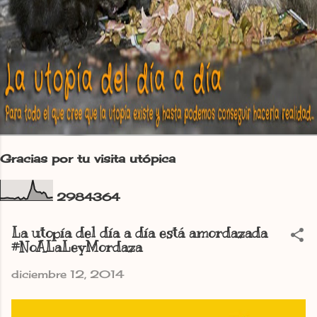
Gracias por tu visita utópica
2
9
8
4
3
6
4
La utopía del día a día está amordazada
#NoALaLeyMordaza
diciembre 12, 2014